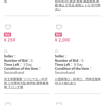
年
和46年4月 鉄道 電車 路面電車 廃
線 廃止 記念品 昭和レトロ 年代物
古い
Bid
Bid
¥ 250
¥ 2,000
Seller：
Seller：
Number of Bid：
0
Number of Bid：
0
Time Left：
3 Day
Time Left：
8 Day
Condition of the item：
Condition of the item：
Secondhand
Secondhand
京王帝都電鉄 つつじケ丘→中河
川西能勢口－妙見口 団体往復券
原 小児専用 B型 緑地紋 硬券乗車
46.8.4 破れあり
券 下パンチ券