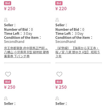
Bid
Bid
¥ 250
¥ 220
Seller：
Seller：
Number of Bid：
0
Number of Bid：
0
Time Left：
3 Day
Time Left：
3 Day
Condition of the item：
Condition of the item：
Secondhand
Secondhand
京王帝都電鉄 府中競馬正門前→
（紀勢線） 【海南から天王寺・
八幡山 小児専用 B型 緑地紋 硬券
桜ノ宮 八尾 間ゆき A型】 昭和５
乗車券 下パンチ券
３年
Bid
Bid
¥ 250
¥ 250
Seller：
Seller：