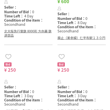
¥ 600
Seller：
Number of Bid：
0
Seller：
Time Left：
4 Day
Number of Bid：
0
Condition of the item：
Time Left：
8 Day
Secondhand
Condition of the item：
Secondhand
北大阪急行電鉄 8000形 方向幕 鉄
道部品
廃止（美幸線）仁宇布駅１３０円
Bid
Bid
¥ 250
¥ 250
Seller：
Seller：
Number of Bid：
0
Number of Bid：
0
Time Left：
3 Day
Time Left：
3 Day
Condition of the item：
Condition of the item：
Secondhand
Secondhand