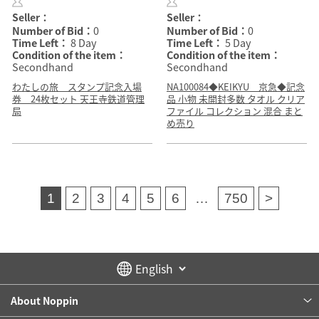
Seller：
Seller：
Number of Bid：
0
Number of Bid：
0
Time Left：
8 Day
Time Left：
5 Day
Condition of the item：
Condition of the item：
Secondhand
Secondhand
わたしの旅 スタンプ記念入場
NA100084◆KEIKYU 京急◆記念
券 24枚セット 天王寺鉄道管理
品 小物 未開封多数 タオル クリア
局
ファイル コレクション 混合 まと
め売り
1
2
3
4
5
6
…
750
>
About Noppin