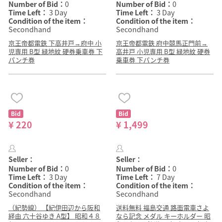
Number of Bid：
0
Number of Bid：
0
Time Left：
3 Day
Time Left：
3 Day
Condition of the item：
Condition of the item：
Secondhand
Secondhand
京王帝都電鉄 下高井戸→府中 小
京王帝都電鉄 府中競馬正門前→
児専用 B型 緑地紋 硬券乗車券 下
高井戸 小児専用 B型 緑地紋 硬券
パンチ券
乗車券 下パンチ券
Bid
Bid
¥ 220
¥ 1,499
Seller：
Seller：
Number of Bid：
0
Number of Bid：
0
Time Left：
3 Day
Time Left：
7 Day
Condition of the item：
Condition of the item：
Secondhand
Secondhand
（紀勢線） 【紀伊田辺から阪和
送料無料 福島交通 路面電車さよ
経由 六十谷ゆき A型】 昭和４８
なら記念 メダル キーホルダー 昭