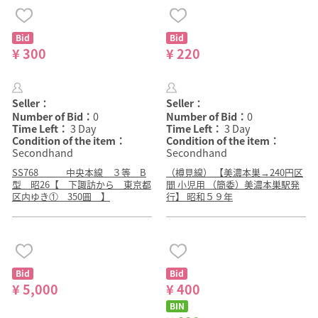
Bid
Bid
¥ 300
¥ 220
Seller：
Seller：
Number of Bid：
0
Number of Bid：
0
Time Left：
3 Day
Time Left：
3 Day
Condition of the item：
Condition of the item：
Secondhand
Secondhand
SS768 中央本線 ３等 B
（樽見線） 【美濃本巣→240円区
型 昭26【 下諏訪から 東京都
間 小児用 （簡委）美濃本巣駅発
区内ゆき① 350圓 】
行】 昭和５９年
Bid
Bid
¥ 5,000
¥ 400
BIN