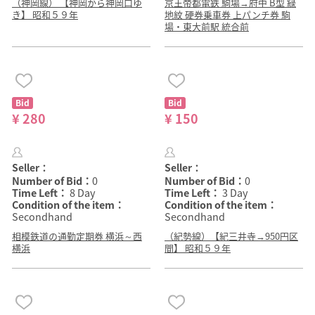
（神岡線） 【神岡から神岡口ゆ
京王帝都電鉄 駒場→府中 B型 緑
き】 昭和５９年
地紋 硬券乗車券 上パンチ券 駒
場・東大前駅 統合前
Bid
Bid
¥ 280
¥ 150
Seller：
Seller：
Number of Bid：
0
Number of Bid：
0
Time Left：
8 Day
Time Left：
3 Day
Condition of the item：
Condition of the item：
Secondhand
Secondhand
相模鉄道の通勤定期券 横浜～西
（紀勢線）【紀三井寺→950円区
横浜
間】 昭和５９年