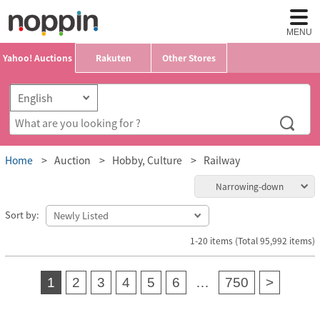
MENU
Yahoo! Auctions
Rakuten
Other Stores
Home
Auction
Hobby, Culture
Railway
Narrowing-down
Sort by:
1-20 items (Total 95,992 items)
1
2
3
4
5
6
…
750
>