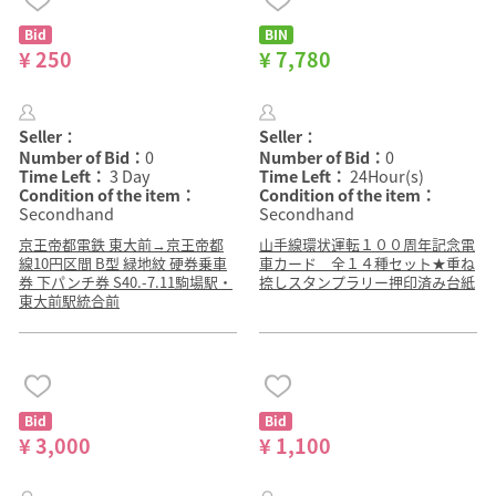
Bid
BIN
¥ 250
¥ 7,780
Seller：
Seller：
Number of Bid：
0
Number of Bid：
0
Time Left：
3 Day
Time Left：
24Hour(s)
Condition of the item：
Condition of the item：
Secondhand
Secondhand
京王帝都電鉄 東大前→京王帝都
山手線環状運転１００周年記念電
線10円区間 B型 緑地紋 硬券乗車
車カード 全１４種セット★重ね
券 下パンチ券 S40.-7.11駒場駅・
捺しスタンプラリー押印済み台紙
東大前駅統合前
Bid
Bid
¥ 3,000
¥ 1,100