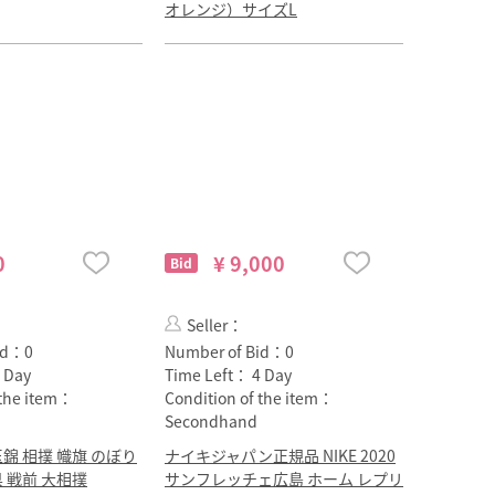
オレンジ）サイズL
0
¥ 9,000
Bid
Seller：
id：
0
Number of Bid：
0
 Day
Time Left：
4 Day
 the item：
Condition of the item：
Secondhand
 玉錦 相撲 幟旗 のぼり
ナイキジャパン正規品 NIKE 2020
県 戦前 大相撲
サンフレッチェ広島 ホーム レプリ