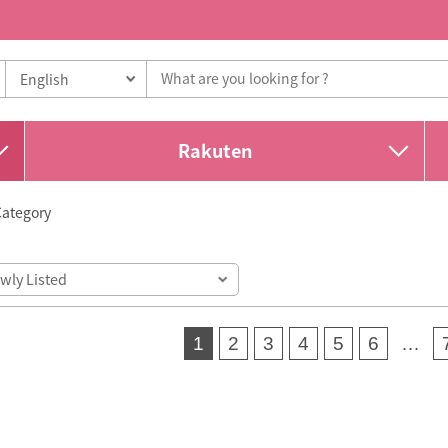
Rakuten
Category
1
2
3
4
5
6
…