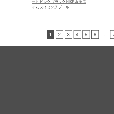
ート ピンク ブラック NIKE 水泳 ス
イム スイミング プール
1
2
3
4
5
6
…