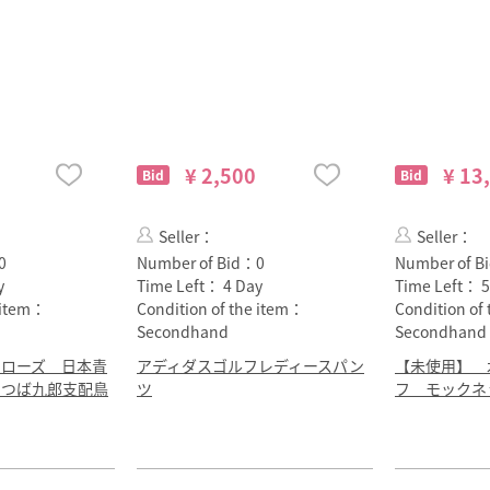
¥ 2,500
¥ 13
Bid
Bid
Seller：
Seller：
0
Number of Bid：
0
Number of B
y
Time Left：
4 Day
Time Left：
5
e item：
Condition of the item：
Condition of
Secondhand
Secondhand
ワローズ 日本青
アディダスゴルフレディースパン
【未使用】 
 つば九郎支配鳥
ツ
フ モックネ