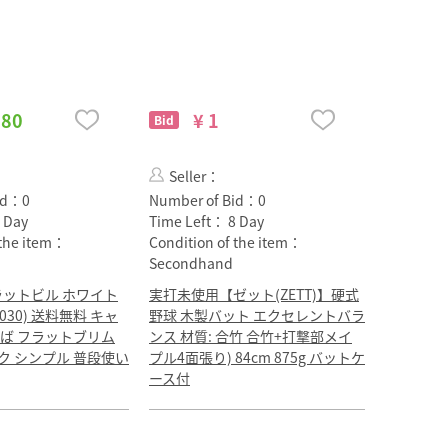
380
¥ 1
Bid
Seller：
id：
0
Number of Bid：
0
 Day
Time Left：
8 Day
 the item：
Condition of the item：
Secondhand
 フラットビル ホワイト
実打未使用【ゼット(ZETT)】硬式
(1030) 送料無料 キャ
野球 木製バット エクセレントバラ
つば フラットブリム
ンス 材質: 合竹 合竹+打撃部メイ
ク シンプル 普段使い
プル4面張り) 84cm 875g バットケ
ース付