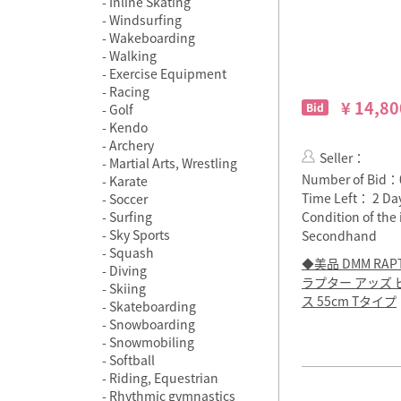
Inline Skating
Windsurfing
Wakeboarding
Walking
Exercise Equipment
Racing
¥ 14,80
Bid
Golf
Kendo
Archery
Seller：
Martial Arts, Wrestling
Number of Bid：
Karate
Time Left：
2 Da
Soccer
Surfing
Condition of th
Sky Sports
Secondhand
Squash
◆美品 DMM RAPT
Diving
ラプター アッズ 
Skiing
ス 55cm Tタイプ
Skateboarding
Snowboarding
Snowmobiling
Softball
Riding, Equestrian
Rhythmic gymnastics