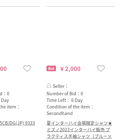
800
¥ 2,000
Bid
Seller：
id：
0
Number of Bid：
0
 Day
Time Left：
6 Day
 the item：
Condition of the item：
Secondhand
B/DG(JP) 9333
夏インターハイ会場限定シャツ★
ミズノ2023インターハイ販売 プ
ラクティス半袖シャツ（ブルー×