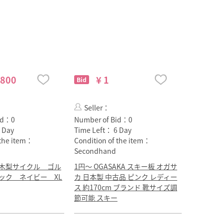
,800
¥ 1
Bid
Seller：
id：
0
Number of Bid：
0
 Day
Time Left：
6 Day
 the item：
Condition of the item：
Secondhand
木梨サイクル ゴル
1円〜 OGASAKA スキー板 オガサ
ック ネイビー XL
カ 日本製 中古品 ピンク レディー
ス 約170cm ブランド 靴サイズ調
節可能 スキー