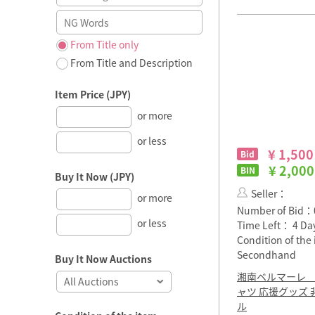
From Title only
From Title and Description
Item Price (JPY)
or more
or less
¥ 1,500
Bid
¥ 2,000
BIN
Buy It Now (JPY)
Seller：
or more
Number of Bid：
or less
Time Left：
4 Da
Condition of th
Secondhand
Buy It Now Auctions
湘南ベルマーレ 
ャツ 応援グッズ 非
ル