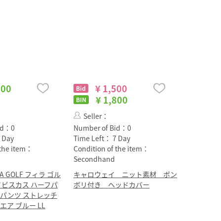
500
¥ 1,500
Bid
¥ 1,800
BIN
Seller：
id：
0
Number of Bid：
0
 Day
Time Left：
7 Day
 the item：
Condition of the item：
Secondhand
ILA GOLF フィラ ゴル
キャロウェイ ニット素材 ボン
イビスカス ハーフパ
ボリ付き ヘッドカバー
トパンツ ストレッチ
エア ブルー LL