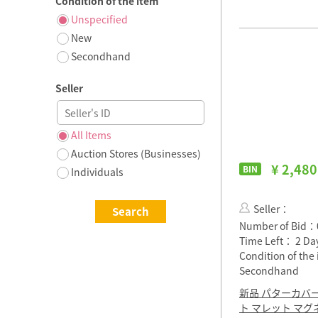
Condition of the item
Unspecified
New
Secondhand
Seller
All Items
Auction Stores (Businesses)
¥ 2,480
BIN
Individuals
Seller：
Number of Bid：
Time Left：
2 Da
Condition of th
Secondhand
新品 パターカバー 
ト マレット マグ