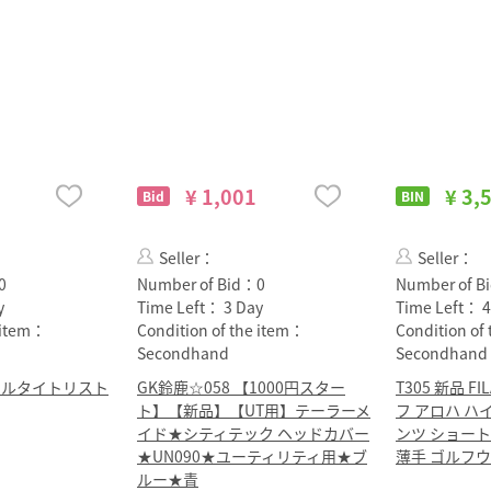
¥ 1,001
¥ 3,
Bid
BIN
Seller：
Seller：
0
Number of Bid：
0
Number of B
y
Time Left：
3 Day
Time Left：
4
e item：
Condition of the item：
Condition of
Secondhand
Secondhand
ールタイトリスト
GK鈴鹿☆058 【1000円スター
T305 新品 F
ト】【新品】【UT用】テーラーメ
フ アロハ ハ
イド★シティテック ヘッドカバー
ンツ ショー
★UN090★ユーティリティ用★ブ
薄手 ゴルフウ
ルー★青