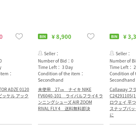
0
¥ 8,900
¥ 3,
BIN
BIN
Seller：
Seller：
0
Number of Bid：
0
Number of B
y
Time Left：
3 Day
Time Left：
2
e item：
Condition of the item：
Condition of
Secondhand
Secondhand
OR ADZE 0120
未使用 27㎝ ナイキ NIKE
Callaway
ピッケル アック
FV6040-101 ライバルフライ4 ラ
C24291105
ンニングシューズ AIR ZOOM
ロウェイ 平
RIVAL FLY 4 送料無料即決
スナップバッ
に