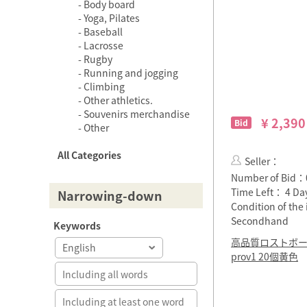
Body board
Yoga, Pilates
Baseball
Lacrosse
Rugby
Running and jogging
Climbing
Other athletics.
Souvenirs merchandise
¥ 2,390
Bid
Other
All Categories
Seller：
Number of Bid：
Time Left：
4 Da
Narrowing-down
Condition of th
Secondhand
Keywords
高品質ロストボ
prov1 20個黄色