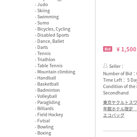
Judo
Skiing
Swimming
Sumo
Bicycles, Cycling
Disabled Sports
Dance, Ballet
Darts
¥ 1,500
Bid
Tennis
Triathlon
Table Tennis
Seller：
Mountain climbing
Number of Bid：
Handball
Time Left：
5 Da
Basketball
Condition of th
Badminton
Secondhand
Volleyball
Paragliding
東京ヤクルトス
Billiards
年館ホテル限定
Field Hockey
エコバッグ
Futsal
Bowling
Boxing