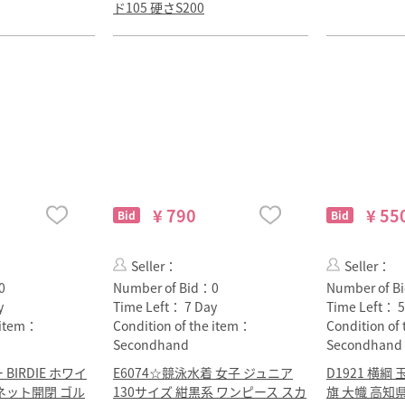
ド105 硬さS200
¥ 790
¥ 55
Bid
Bid
Seller：
Seller：
0
Number of Bid：
0
Number of B
y
Time Left：
7 Day
Time Left：
5
e item：
Condition of the item：
Condition of
Secondhand
Secondhand
BIRDIE ホワイ
E6074☆競泳水着 女子 ジュニア
D1921 横綱
ネット開閉 ゴル
130サイズ 紺黒系 ワンピース スカ
旗 大幟 高知