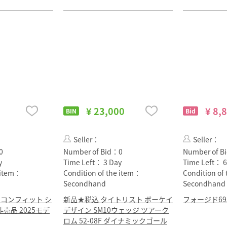
¥ 23,000
¥ 8,
BIN
Bid
Seller：
Seller：
0
Number of Bid：
0
Number of B
y
Time Left：
3 Day
Time Left：
6
e item：
Condition of the item：
Condition of
Secondhand
Secondhand
コンフィット シ
新品★税込 タイトリスト ボーケイ
フォージド695C
売品 2025モデ
デザイン SM10ウェッジ ツアーク
ロム 52‐08F ダイナミックゴール