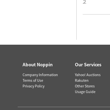
フ
About Noppin
Our Services
Company Information
Yahoo! Auctions
Terms of Use
Rakuten
Privacy Policy
Other Stores
Usage Guide