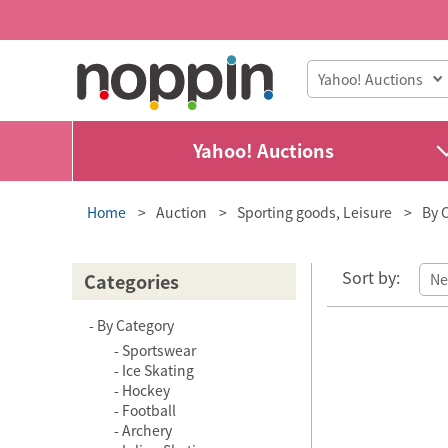
Yahoo! Auctions
Home
Auction
Sporting goods, Leisure
By 
Sort by:
Categories
By Category
Sportswear
Ice Skating
Hockey
Football
Archery