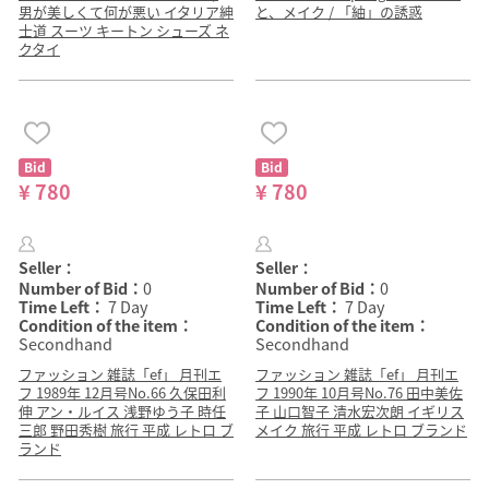
男が美しくて何が悪い イタリア紳
と、メイク / 「紬」の誘惑
士道 スーツ キートン シューズ ネ
クタイ
Bid
Bid
¥ 780
¥ 780
Seller：
Seller：
Number of Bid：
0
Number of Bid：
0
Time Left：
7 Day
Time Left：
7 Day
Condition of the item：
Condition of the item：
Secondhand
Secondhand
ファッション 雑誌「ef」 月刊エ
ファッション 雑誌「ef」 月刊エ
フ 1989年 12月号No.66 久保田利
フ 1990年 10月号No.76 田中美佐
伸 アン・ルイス 浅野ゆう子 時任
子 山口智子 清水宏次朗 イギリス
三郎 野田秀樹 旅行 平成 レトロ ブ
メイク 旅行 平成 レトロ ブランド
ランド