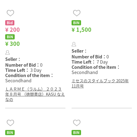
Bid
BIN
¥ 200
¥ 1,500
BIN
¥ 300
Seller：
Number of Bid：
0
Seller：
Time Left：
7 Day
Number of Bid：
0
Condition of the item：
Time Left：
3 Day
Secondhand
Condition of the item：
Secondhand
ミセスのスタイルブック 2025年
11月号
ＬＡＲＭＥ（ラルム） ２０２３
年８月号 （徳間書店）KASU なえ
なの
BIN
BIN