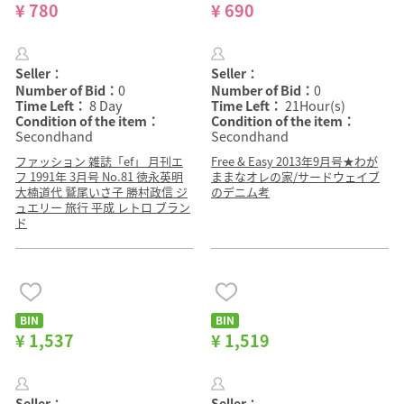
¥ 780
¥ 690
Seller：
Seller：
Number of Bid：
0
Number of Bid：
0
Time Left：
8 Day
Time Left：
21Hour(s)
Condition of the item：
Condition of the item：
Secondhand
Secondhand
ファッション 雑誌「ef」 月刊エ
Free & Easy 2013年9月号★わが
フ 1991年 3月号 No.81 徳永英明
ままなオレの家/サードウェイブ
大楠道代 鷲尾いさ子 勝村政信 ジ
のデニム考
ュエリー 旅行 平成 レトロ ブラン
ド
BIN
BIN
¥ 1,537
¥ 1,519
Seller：
Seller：