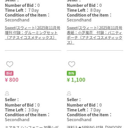
Number of Bid：
0
Number of Bid：
0
Time Left：
7 Day
Time Left：
8 Day
Condition of the item：
Condition of the item：
Secondhand
Secondhand
Sweet(スウィート) 2025年11月号
Sweet(スウィート) 2025年11月号
増刊 付録：グルーミングセット
表紙：小芝風花 付録：バニティ
（アナスイコスメティックス）
ポーチ（アナスイコスメティック
ス）
Bid
BIN
¥ 800
¥ 1,100
Seller：
Seller：
Number of Bid：
0
Number of Bid：
0
Time Left：
3 Day
Time Left：
7 Day
Condition of the item：
Condition of the item：
Secondhand
Secondhand
ミアキス シンフォニー 加藤シゲ
送料込★SPRiNG 付録【SNOOPY