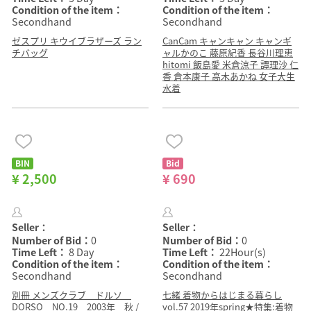
Condition of the item：
Condition of the item：
Secondhand
Secondhand
ゼスプリ キウイブラザーズ ラン
CanCam キャンキャン キャンギ
チバッグ
ャルかのこ 藤原紀香 長谷川理恵
hitomi 飯島愛 米倉涼子 譚理沙 仁
香 倉本康子 高木あかね 女子大生
水着
BIN
Bid
¥ 2,500
¥ 690
Seller：
Seller：
Number of Bid：
0
Number of Bid：
0
Time Left：
8 Day
Time Left：
22Hour(s)
Condition of the item：
Condition of the item：
Secondhand
Secondhand
別冊 メンズクラブ ドルソ
七緒 着物からはじまる暮らし
DORSO NO.19 2003年 秋 /
vol.57 2019年spring★特集:着物