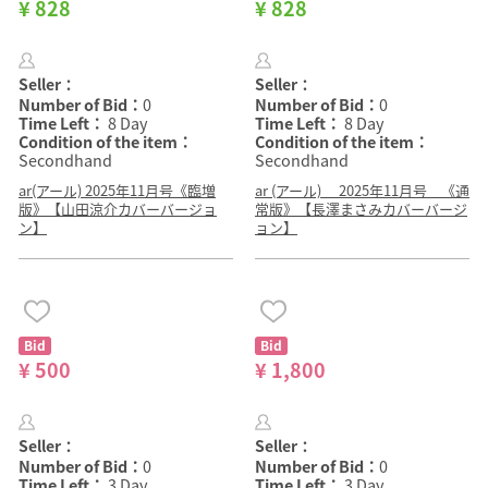
¥ 828
¥ 828
Seller：
Seller：
Number of Bid：
0
Number of Bid：
0
Time Left：
8 Day
Time Left：
8 Day
Condition of the item：
Condition of the item：
Secondhand
Secondhand
ar(アール) 2025年11月号《臨増
ar (アール) 2025年11月号 《通
版》【山田涼介カバーバージョ
常版》【長澤まさみカバーバージ
ン】
ョン】
Bid
Bid
¥ 500
¥ 1,800
Seller：
Seller：
Number of Bid：
0
Number of Bid：
0
Time Left：
3 Day
Time Left：
3 Day