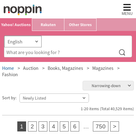
MENU
Yahoo! Auctions
Rakuten
Other Stores
Home
Auction
Books, Magazines
Magazines
Fashion
Narrowing-down
Sort by:
1-20 items (Total 40,529 items)
1
2
3
4
5
6
…
750
>