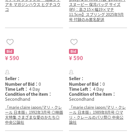
アキ マガジンハウス ヒグチユウ
スヌーピー 保冷バッグ サイズ
コ
(約)：高さ15×幅19×マチ
11.5cm】スプリング 2025年9月
号 付録のみ匿名配送
Bid
Bid
¥ 590
¥ 590
Seller：
Seller：
Number of Bid：
0
Number of Bid：
0
Time Left：
4 Day
Time Left：
4 Day
Condition of the item：
Condition of the item：
Secondhand
Secondhand
「marie claire japon/マリ・クレ
「marie claire japon/マリ・クレ
ール 日本版」1992年3月号 ◎映画
ール 日本版」1989年8月号 ◎マ
大特集 さまざまな愛のかたち◎
リ・クレールのパリ祭◎ 中央公
中央公論社
論社