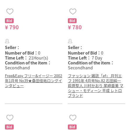
Bid
Bid
¥ 790
¥ 780
Seller：
Seller：
Number of Bid：
0
Number of Bid：
0
Time Left：
21Hour(s)
Time Left：
7 Day
Condition of the item：
Condition of the item：
Secondhand
Secondhand
Free&Easy フリー&イージー 2002
ファッション 雑誌「ef」 月刊エ
年1月号 No39★桑田佳祐ロングイ
フ 1991年 4月号No.82 石田純一
ンタビュー
萩原聖人 川村かおり 尾崎亜美 マ
シュー・モディーン 平成 レトロ
ブランド
Bid
Bid