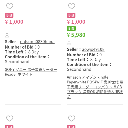
Bid
Bid
¥ 1,000
¥ 1,000
BIN
¥ 5,980
Seller：
natsumi0830hana
Number of Bid：
0
Seller：
aowjo49108
Time Left：
8 Day
Number of Bid：
0
Condition of the item：
Time Left：
8 Day
Secondhand
Condition of the item：
Secondhand
SONY ソニー 電子書籍リーダー
Reader ホワイト
Amazon アマゾン kindle
Paperwhite PQ94WIF 第10世代 電
子書籍リーダー コンパクト ８GB
ブラック 通電OK 初期化済み 現状
品
Bid
Bid