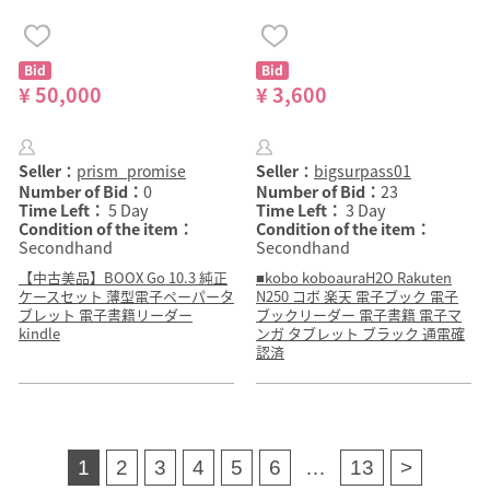
Bid
Bid
¥ 50,000
¥ 3,600
Seller：
prism_promise
Seller：
bigsurpass01
Number of Bid：
0
Number of Bid：
23
Time Left：
5 Day
Time Left：
3 Day
Condition of the item：
Condition of the item：
Secondhand
Secondhand
【中古美品】BOOX Go 10.3 純正
■kobo koboauraH2O Rakuten
ケースセット 薄型電子ペーパータ
N250 コボ 楽天 電子ブック 電子
ブレット 電子書籍リーダー
ブックリーダー 電子書籍 電子マ
kindle
ンガ タブレット ブラック 通電確
認済
1
2
3
4
5
6
…
13
>