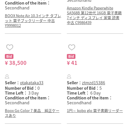
Secondhand
Condition of the item：
Secondhand
Amazon Kindle Paperwhite
SA568B 第12世代 16GB 電子書籍
BOOX Note Air 10.3インチ タブレ
7インチ ディスプレイ 家電 読書
ット 電子ブックリーダー 中古
中古 C9986439
Y9998012
Bid
Bid
¥ 38,500
¥ 41
Seller：
otakataka33
Seller：
ztmzd15386
Number of Bid：
0
Number of Bid：
5
Time Left：
3 Day
Time Left：
6 Day
Condition of the item：
Condition of the item：
Secondhand
Secondhand
Boox Go Color 7 美品 純正ケー
1円～ kobo glo 電子書籍リーダー
スあり