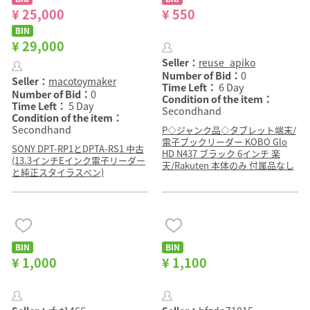
¥ 25,000
¥ 550
BIN
¥ 29,000
Seller：
reuse_apiko
Number of Bid：
0
Seller：
macotoymaker
Time Left：
6 Day
Number of Bid：
0
Condition of the item：
Time Left：
5 Day
Secondhand
Condition of the item：
Secondhand
P◇ジャンク品◇タブレット端末/
電子ブックリーダー KOBO Glo
SONY DPT-RP1とDPTA-RS1 中古
HD N437 ブラック 6インチ 楽
(13.3インチEインク電子リーダー
天/Rakuten 本体のみ 付属品なし
と純正スタイラスペン)
BIN
BIN
¥ 1,000
¥ 1,100