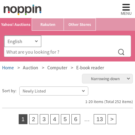
MENU
Yahoo! Auctions
Rakuten
Other Stores
Home
Auction
Computer
E-book reader
Narrowing-down
Sort by:
1-20 items (Total 252 items)
1
2
3
4
5
6
…
13
>