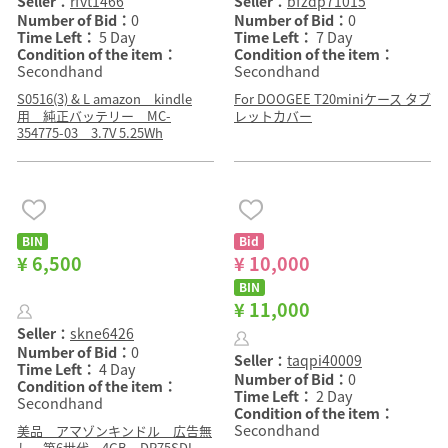
Seller：
rfvt1466
Seller：
bfzdp71015
Number of Bid：
0
Number of Bid：
0
Time Left：
5 Day
Time Left：
7 Day
Condition of the item：
Condition of the item：
Secondhand
Secondhand
S0516(3) & L amazon kindle
For DOOGEE T20miniケース タブ
用 純正バッテリー MC-
レットカバー
354775-03 3.7V 5.25Wh
BIN
Bid
¥ 6,500
¥ 10,000
BIN
¥ 11,000
Seller：
skne6426
Number of Bid：
0
Seller：
taqpi40009
Time Left：
4 Day
Number of Bid：
0
Condition of the item：
Time Left：
2 Day
Secondhand
Condition of the item：
Secondhand
美品 アマゾンキンドル 広告無
し 第6世代 4GB DP75SDI