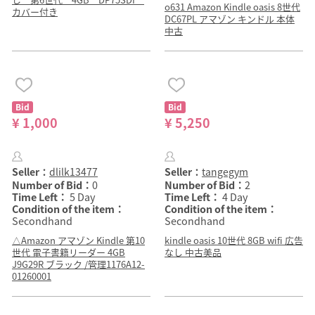
o631 Amazon Kindle oasis 8世代
カバー付き
DC67PL アマゾン キンドル 本体
中古
Bid
Bid
¥ 1,000
¥ 5,250
Seller：
dlilk13477
Seller：
tangegym
Number of Bid：
0
Number of Bid：
2
Time Left：
5 Day
Time Left：
4 Day
Condition of the item：
Condition of the item：
Secondhand
Secondhand
△Amazon アマゾン Kindle 第10
kindle oasis 10世代 8GB wifi 広告
世代 電子書籍リーダー 4GB
なし 中古美品
J9G29R ブラック /管理1176A12-
01260001