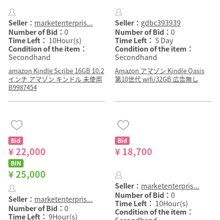
Seller：
marketenterpris...
Seller：
gdbc393939
Number of Bid：
0
Number of Bid：
0
Time Left：
10Hour(s)
Time Left：
5 Day
Condition of the item：
Condition of the item：
Secondhand
Secondhand
amazon Kindle Scribe 16GB 10.2
Amazon アマゾン Kindle Oasis
インチ アマゾン キンドル 未使用
第10世代 wifi/32GB 広告無し
B9987454
Bid
Bid
¥ 22,000
¥ 18,700
BIN
¥ 25,000
Seller：
marketenterpris...
Number of Bid：
0
Seller：
marketenterpris...
Time Left：
10Hour(s)
Number of Bid：
0
Condition of the item：
Time Left：
9Hour(s)