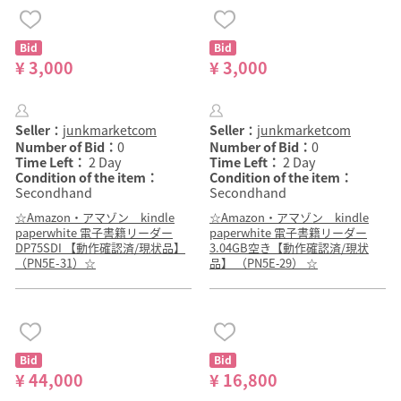
Bid
Bid
¥ 3,000
¥ 3,000
Seller：
junkmarketcom
Seller：
junkmarketcom
Number of Bid：
0
Number of Bid：
0
Time Left：
2 Day
Time Left：
2 Day
Condition of the item：
Condition of the item：
Secondhand
Secondhand
☆Amazon・アマゾン kindle
☆Amazon・アマゾン kindle
paperwhite 電子書籍リーダー
paperwhite 電子書籍リーダー
DP75SDI 【動作確認済/現状品】
3.04GB空き【動作確認済/現状
（PN5E-31）☆
品】 （PN5E‐29） ☆
Bid
Bid
¥ 44,000
¥ 16,800