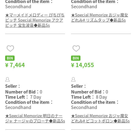
Condition of the item：
Condition of the item：
Secondhand
Secondhand
★マーメイドメロディー ぴちぴち
★Special Memorize おジャ魔女
ピッチ Special Memorize アクア
どれみ# リズムタップ◆新品Ss
ピッチ 宝生波音◆新品Ss
BIN
BIN
¥ 7,464
¥ 14,055
Seller：
Seller：
Number of Bid：
0
Number of Bid：
0
Time Left：
7 Day
Time Left：
8 Day
Condition of the item：
Condition of the item：
Secondhand
Secondhand
★Special Memorize 明日のナー
★Special Memorize おジャ魔女
ジャ ナージャのブローチ◆新品Ss
どれみ# ピコットポロン◆新品Ss