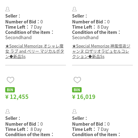
Seller：
Seller：
Number of Bid：
0
Number of Bid：
0
Time Left：
7 Day
Time Left：
8 Day
Condition of the item：
Condition of the item：
Secondhand
Secondhand
★Special Memorize オシャレ魔
★Special Memorize 神風怪盗ジ
女 ラブ and ベリー マジカルボタ
ャンヌ ロザリオラピュセルコレ
ン◆新品Ss
クション◆新品Ss
BIN
BIN
¥ 12,455
¥ 16,019
Seller：
Seller：
Number of Bid：
0
Number of Bid：
0
Time Left：
8 Day
Time Left：
7 Day
Condition of the item：
Condition of the item：