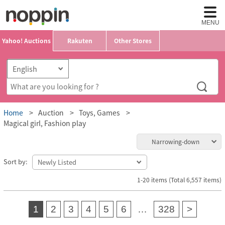
MENU
Yahoo! Auctions
Rakuten
Other Stores
Home
Auction
Toys, Games
Magical girl, Fashion play
Narrowing-down
Sort by:
1-20 items (Total 6,557 items)
1
2
3
4
5
6
…
328
>