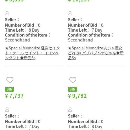
Seller：
Seller：
Number of Bid：
0
Number of Bid：
0
Time Left：
8 Day
Time Left：
7 Day
Condition of the item：
Condition of the item：
Secondhand
Secondhand
★Special Memorize 怪盗セイン
★Special Memorize おジャ魔女
ト・テール セイント・コロンペ
どれみ# バブバブハナちゃん◆新
ンダント◆新品Ss
品Ss
BIN
BIN
¥ 7,737
¥ 9,782
Seller：
Seller：
Number of Bid：
0
Number of Bid：
0
Time Left：
7 Day
Time Left：
8 Day