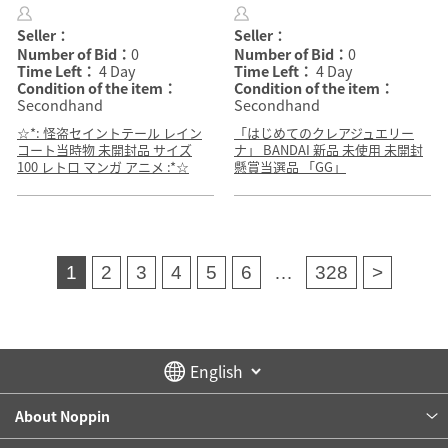
Seller：
Seller：
Number of Bid：
0
Number of Bid：
0
Time Left：
4 Day
Time Left：
4 Day
Condition of the item：
Condition of the item：
Secondhand
Secondhand
☆*: 怪盗セイントテール レイン
「はじめてのクレアジュエリー
コート当時物 未開封品 サイズ
ナ」 BANDAI 新品 未使用 未開封
100 レトロ マンガ アニメ :*☆
懸賞当選品 「GG」
1
2
3
4
5
6
…
328
>
About Noppin