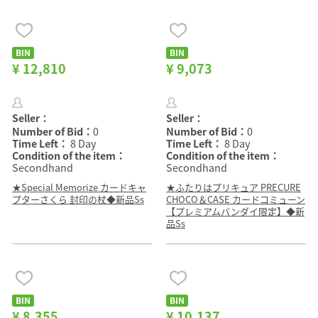
BIN
BIN
¥ 12,810
¥ 9,073
Seller：
Seller：
Number of Bid：
0
Number of Bid：
0
Time Left：
8 Day
Time Left：
8 Day
Condition of the item：
Condition of the item：
Secondhand
Secondhand
★Special Memorize カードキャ
★ふたりはプリキュア PRECURE
プターさくら 封印の杖◆新品Ss
CHOCO＆CASE カードコミューン
【プレミアムバンダイ限定】◆新
品Ss
BIN
BIN
¥ 8,355
¥ 10,137