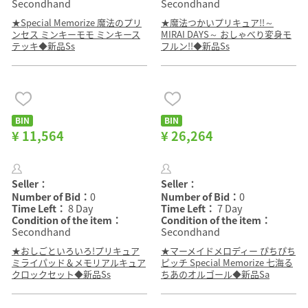
Secondhand
Secondhand
★Special Memorize 魔法のプリ
★魔法つかいプリキュア!!～
ンセス ミンキーモモ ミンキース
MIRAI DAYS～ おしゃべり変身モ
テッキ◆新品Ss
フルン!!◆新品Ss
BIN
BIN
¥ 11,564
¥ 26,264
Seller：
Seller：
Number of Bid：
0
Number of Bid：
0
Time Left：
8 Day
Time Left：
7 Day
Condition of the item：
Condition of the item：
Secondhand
Secondhand
★おしごといろいろ!プリキュア
★マーメイドメロディー ぴちぴち
ミライパッド＆メモリアルキュア
ピッチ Special Memorize 七海る
クロックセット◆新品Ss
ちあのオルゴール◆新品Sa