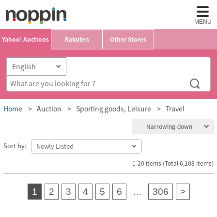
MENU
Yahoo! Auctions
Rakuten
Other Stores
Home
Auction
Sporting goods, Leisure
Travel
Narrowing-down
Sort by:
1-20 items (Total 6,108 items)
1
2
3
4
5
6
…
306
>