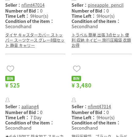
Seller：
nfimt47014
Seller：
pineapple_pencil
Number of Bid：
0
Number of Bid：
0
Time Left：
9Hour(s)
Time Left：
9Hour(s)
Condition of the item：
Condition of the item：
Secondhand
Secondhand
タイヤ キャスターカバー ストッ
トラベル 簡単 出張 3点セット 便
パー スーツケース グレー8個セッ
利 収納 ネイビー 旅行圧縮袋 衣類
ト 静音 キャリー
お得
BIN
BIN
¥ 525
¥ 3,480
Seller：
aaliang4
Seller：
nfimt47014
Number of Bid：
0
Number of Bid：
0
Time Left：
7 Day
Time Left：
9Hour(s)
Condition of the item：
Condition of the item：
Secondhand
Secondhand
★d rk UV加工 防水加工 ステッカ
旅行圧縮袋 ブラック トラベ