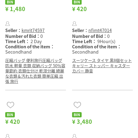
BIN
BIN
¥ 1,480
¥ 420
Seller：
kmrit74597
Seller：
nfimt47014
Number of Bid：
0
Number of Bid：
0
Time Left：
2 Day
Time Left：
9Hour(s)
Condition of the item：
Condition of the item：
Secondhand
Secondhand
圧縮バッグ 便利旅行圧縮バッグ
スーツケース タイヤ 黒8個セット
防水 軽量 衣類 収納バッグ 50％容
キャリー ストッパー キャスター
量節約 衣類仕分け 乾湿分離 綺麗
カバー 静音
な衣類＆汚れた衣類 簡単圧縮 出
張 旅行
BIN
BIN
¥ 420
¥ 3,480