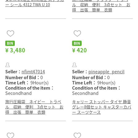
ー シール 4312 TWA U 10
ル 収納 便利 3点セット お
得 出張 簡単 衣類
BIN
BIN
¥ 3,480
¥ 420
Seller：
nfimt47014
Seller：
pineapple_pencil
Number of Bid：
0
Number of Bid：
0
Time Left：
9Hour(s)
Time Left：
9Hour(s)
Condition of the item：
Condition of the item：
Secondhand
Secondhand
旅行圧縮袋 ネイビー トラベ
キャリー ストッパー タイヤ 静音
ル 収納 便利 3点セット お
グレー8個セット キャスターカバ
得 出張 簡単 衣類
ー スーツケース