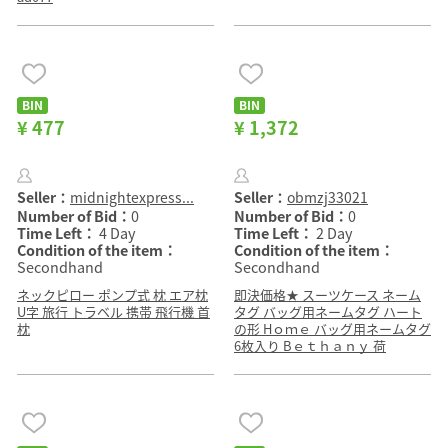
BIN
BIN
¥ 477
¥ 1,372
Seller：
midnightexpress...
Seller：
obmzj33021
Number of Bid：
0
Number of Bid：
0
Time Left：
4 Day
Time Left：
2 Day
Condition of the item：
Condition of the item：
Secondhand
Secondhand
ネックピロー ポンプ式 枕 エア枕
即決価格★ スーツケース ネーム
U字 旅行 トラベル 携帯 飛行機 首
タグ バッグ用ネームタグ ハート
枕
の形 Hｏｍｅ バッグ用ネームタグ
6枚入り Bｅｔｈａｎｙ 荷