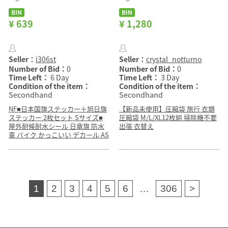
BIN
BIN
¥ 639
¥ 1,280
Seller：
i306st
Seller：
crystal_notturno
Number of Bid：
0
Number of Bid：
0
Time Left：
6 Day
Time Left：
3 Day
Condition of the item：
Condition of the item：
Secondhand
Secondhand
NF■日本国旗ステッカー＋旭日旗
【新品未使用】圧縮袋 旅行 衣類
ステッカー 2枚セット Sサイズ■
圧縮袋 M/L/XL12枚組 掃除機不要
屋外耐候耐水シール 日章旗 防水
出張 衣替え
車 バイク かっこいい デカール AS
1
2
3
4
5
6
…
306
>