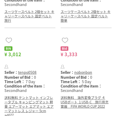
Condition of the item：
Condition of the item：
Secondhand
Secondhand
スーツケースベルト 2個セット キ
スーツケースベルト 2個セット キ
ャリーケースベルト 固定ベルト
ャリーケースベルト 固定ベルト
旅行
簡単
BIN
Bid
¥ 3,012
¥ 3,333
Seller：
tenpo0508
Seller：
nobonbon
Number of Bid：
0
Number of Bid：
0
Time Left：
7 Day
Time Left：
5 Day
Condition of the item：
Condition of the item：
Secondhand
Secondhand
送料無料 テントマット インフレ
送料無料 海外変換プラグ ４
ータブル キャンピングマット 軽
USBポート １USB-C 旅行用充
量 エアーマット エアマット エア
電器 FIFA WORLD CUP 2022
ーマットレス レジャー 5cm
ad077