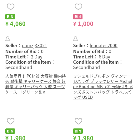
BIN
Bid
¥ 4,060
¥ 1,000
Seller：
obmzj33021
Seller：
leonatec2000
Number of Bid：
0
Number of Bid：
0
Time Left：
2 Day
Time Left：
6 Day
Condition of the item：
Condition of the item：
Secondhand
Secondhand
人気商品！ PC材質 大容量 機内持
ミシェルドブルボン ヴィンテー
込 耐衝撃 キャリーケース 静音 超
ジバッグ ブラックレザー Michel
軽量 キャリーバッグ 大型 スーツ
de Bourbon MB-701 元箱付き メ
ケース ［グリーン＆ａ
ンズボストンバッグ トラベルバ
ッグ USED
BIN
BIN
¥ 1,980
¥ 1,980