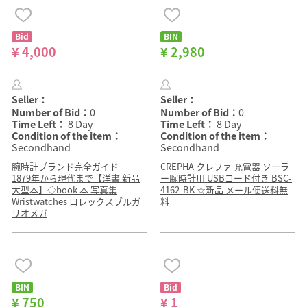
Bid
BIN
¥ 4,000
¥ 2,980
Seller：
Seller：
Number of Bid：
0
Number of Bid：
0
Time Left：
8 Day
Time Left：
8 Day
Condition of the item：
Condition of the item：
Secondhand
Secondhand
腕時計ブランド完全ガイド —
CREPHA クレファ 充電器 ソーラ
1879年から現代まで【洋書 新品
ー腕時計用 USBコード付き BSC-
大型本】◇book 本 写真集
4162-BK ☆新品 メール便送料無
Wristwatches ロレックスブルガ
料
リオメガ
BIN
Bid
¥ 750
¥ 1