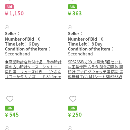
Bid
BIN
¥ 1,150
¥ 363
Seller：
Seller：
Number of Bid：
0
Number of Bid：
0
Time Left：
6 Day
Time Left：
8 Day
Condition of the item：
Condition of the item：
Secondhand
Secondhand
◆廃業時計店片付け品 手巻時計
SR626SW ボタン電池 5個セット
用の古い時計ケース シャトー
村田製作所 ムラタ 酸化銀電池 腕
男性用 リューズ付き （たぶん
時計 アナログウォッチ用 防災 送
リコーかタカノ用） 約35.5ｍｍ
料無料 TY◇ M1シートSR626SW
BIN
BIN
¥ 545
¥ 250