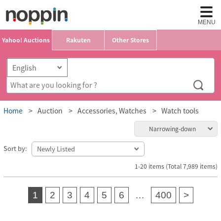
MENU
Yahoo! Auctions
Rakuten
Other Stores
Home
Auction
Accessories, Watches
Watch tools
Narrowing-down
Sort by:
1-20 items (Total 7,989 items)
1
2
3
4
5
6
…
400
>