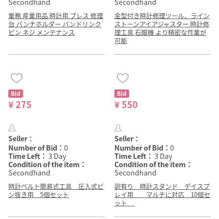
Secondhand
Secondhand
業務 産業用品 時計用 ブレス 修理
金型付き時計修理ツール、ライン
台 パンチホルダー バンドリンク
ストーンアイアジャスター 時計修
ピン ネジ メンテナンス
理工具 石眼機 より精密な作業が
可能
Bid
Bid
¥ 275
¥ 550
Seller：
Seller：
Number of Bid：
0
Number of Bid：
0
Time Left：
3 Day
Time Left：
3 Day
Condition of the item：
Condition of the item：
Secondhand
Secondhand
時計ベルト簡易式工具 圧入式ピ
訳有り 時計スタンド デイスプ
ン抜き用 5個セット
レイ用 マルチに対応 10個セ
ット