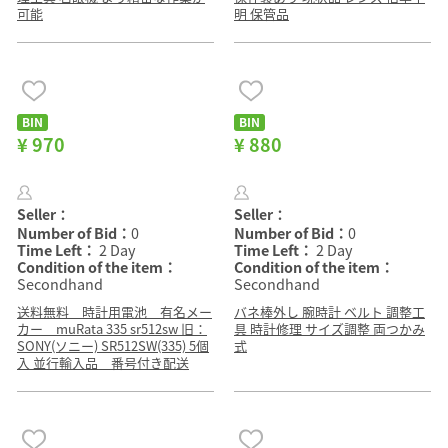
可能
明 保管品
BIN
BIN
¥ 970
¥ 880
Seller：
Seller：
Number of Bid：
0
Number of Bid：
0
Time Left：
2 Day
Time Left：
2 Day
Condition of the item：
Condition of the item：
Secondhand
Secondhand
送料無料 時計用電池 有名メー
バネ棒外し 腕時計 ベルト 調整工
カー muRata 335 sr512sw 旧：
具 時計修理 サイズ調整 両つかみ
SONY(ソニー) SR512SW(335) 5個
式
入 並行輸入品 番号付き配送