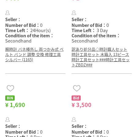
Seller：
Seller：
Number of Bid：
0
Number of Bid：
0
Time Left：
24Hour(s)
Time Left：
3 Day
Condition of the item：
Condition of the item：
Secondhand
Secondhand
腕時計 バネ棒外し 両つかみ式 ベ
訳あり処分品◇時計職人セット
ルト バンド 調整 交換 修理工具
時計工具セット 木箱入 13ピース
シルバー (1165)
時計工具セット###時計工具セッ
トZBDZ###
BIN
Bid
¥ 1,690
¥ 3,500
Seller：
Seller：
Number of Bid：
0
Number of Bid：
0