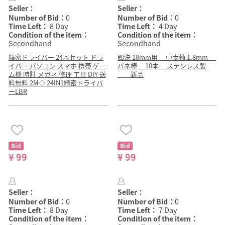
Seller：
Seller：
Number of Bid：
0
Number of Bid：
0
Time Left：
8 Day
Time Left：
4 Day
Condition of the item：
Condition of the item：
Secondhand
Secondhand
精密ドライバー 24本セット ドラ
即決 18mm用 中太軸 1.8mm
イバー パソコン スマホ 携帯 ゲー
バネ棒 10本 ステンレス製
ム機 時計 メガネ 修理 工具 DIY 送
新品
料無料 2M◇ 24IN1精密ドライバ
ーLBR
Bid
Bid
¥ 99
¥ 99
Seller：
Seller：
Number of Bid：
0
Number of Bid：
0
Time Left：
8 Day
Time Left：
7 Day
Condition of the item：
Condition of the item：