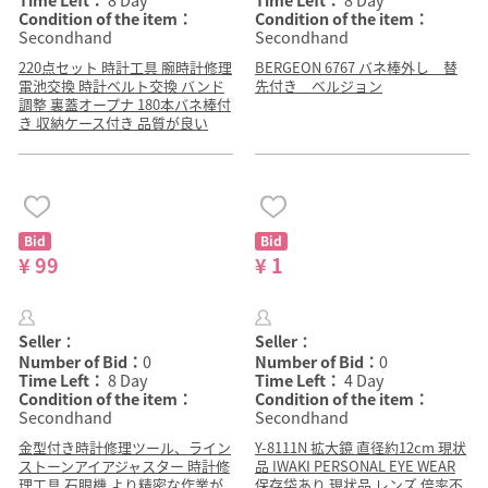
Time Left：
8 Day
Time Left：
8 Day
Condition of the item：
Condition of the item：
Secondhand
Secondhand
220点セット 時計工具 腕時計修理
BERGEON 6767 バネ棒外し 替
電池交換 時計ベルト交換 バンド
先付き ベルジョン
調整 裏蓋オープナ 180本バネ棒付
き 収納ケース付き 品質が良い
Bid
Bid
¥ 99
¥ 1
Seller：
Seller：
Number of Bid：
0
Number of Bid：
0
Time Left：
8 Day
Time Left：
4 Day
Condition of the item：
Condition of the item：
Secondhand
Secondhand
金型付き時計修理ツール、ライン
Y-8111N 拡大鏡 直径約12cm 現状
ストーンアイアジャスター 時計修
品 IWAKI PERSONAL EYE WEAR
理工具 石眼機 より精密な作業が
保存袋あり 現状品 レンズ 倍率不