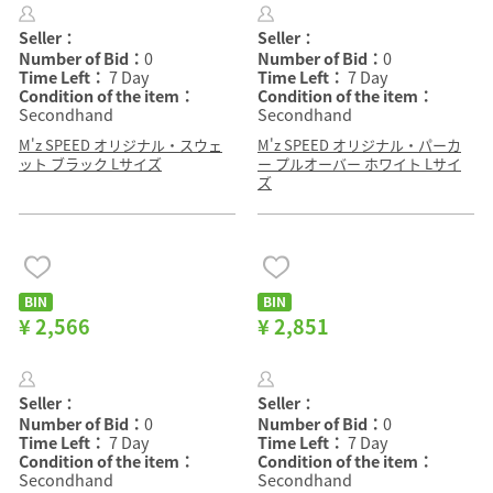
Seller：
Seller：
Number of Bid：
0
Number of Bid：
0
Time Left：
7 Day
Time Left：
7 Day
Condition of the item：
Condition of the item：
Secondhand
Secondhand
M'z SPEED オリジナル・スウェ
M'z SPEED オリジナル・パーカ
ット ブラック Lサイズ
ー プルオーバー ホワイト Lサイ
ズ
BIN
BIN
¥ 2,566
¥ 2,851
Seller：
Seller：
Number of Bid：
0
Number of Bid：
0
Time Left：
7 Day
Time Left：
7 Day
Condition of the item：
Condition of the item：
Secondhand
Secondhand