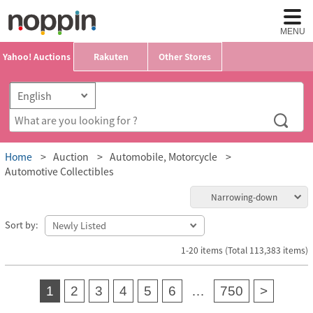
MENU
Yahoo! Auctions
Rakuten
Other Stores
Home
Auction
Automobile, Motorcycle
Automotive Collectibles
Narrowing-down
Sort by:
1-20 items (Total 113,383 items)
1
2
3
4
5
6
…
750
>