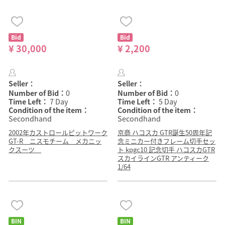
Bid
Bid
¥ 30,000
¥ 2,200
Seller：
Seller：
Number of Bid：
0
Number of Bid：
0
Time Left：
7 Day
Time Left：
5 Day
Condition of the item：
Condition of the item：
Secondhand
Secondhand
2002年カストロールピットワーク
京商 ハコスカ GTR誕生50周年記
GT-R ニスモチーム メカニッ
念ミニカー付きフレーム切手セッ
クスーツ
ト kpgc10 記念切手 ハコスカGTR
スカイラインGTR アンティーク
1/64
BIN
BIN