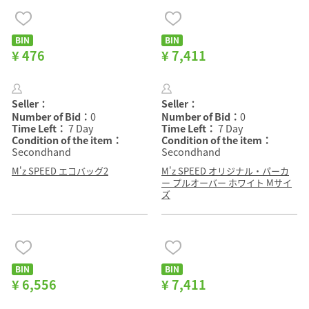
BIN
BIN
¥ 476
¥ 7,411
Seller：
Seller：
Number of Bid：
0
Number of Bid：
0
Time Left：
7 Day
Time Left：
7 Day
Condition of the item：
Condition of the item：
Secondhand
Secondhand
M'z SPEED エコバッグ2
M'z SPEED オリジナル・パーカ
ー プルオーバー ホワイト Mサイ
ズ
BIN
BIN
¥ 6,556
¥ 7,411