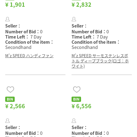
¥ 1,901
¥ 2,832
Seller：
Seller：
Number of Bid：
0
Number of Bid：
0
Time Left：
7 Day
Time Left：
7 Day
Condition of the item：
Condition of the item：
Secondhand
Secondhand
M'z SPEED ハンディファン
M'z SPEED サーモステンレスボ
トル ディープブラック(ロゴ：ホ
ワイト)
BIN
BIN
¥ 2,566
¥ 6,556
Seller：
Seller：
Number of Bid：
0
Number of Bid：
0