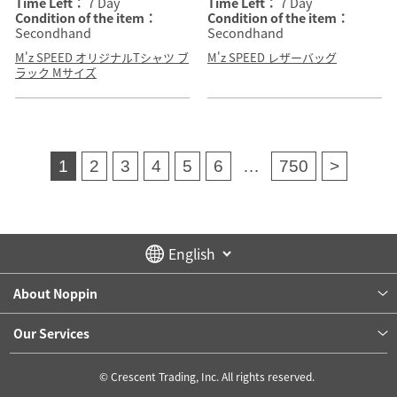
Time Left：
7 Day
Time Left：
7 Day
Condition of the item：
Condition of the item：
Secondhand
Secondhand
M'z SPEED オリジナルTシャツ ブ
M'z SPEED レザーバッグ
ラック Mサイズ
1
2
3
4
5
6
…
750
>
About Noppin
Our Services
© Crescent Trading, Inc. All rights reserved.