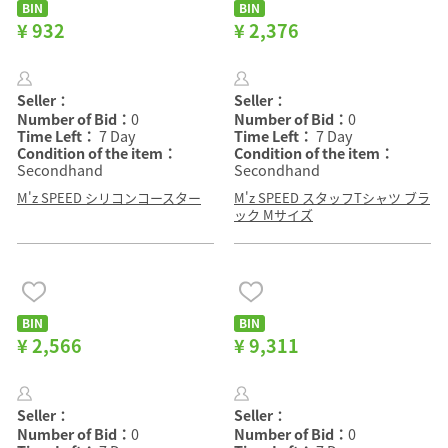
BIN
BIN
¥ 932
¥ 2,376
Seller：
Seller：
Number of Bid：
0
Number of Bid：
0
Time Left：
7 Day
Time Left：
7 Day
Condition of the item：
Condition of the item：
Secondhand
Secondhand
M'z SPEED シリコンコースター
M'z SPEED スタッフTシャツ ブラ
ック Mサイズ
BIN
BIN
¥ 2,566
¥ 9,311
Seller：
Seller：
Number of Bid：
0
Number of Bid：
0