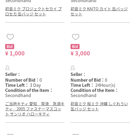
Secondhand
Secondhand
初音ミク プロジェクトセカイ プ
初音ミク KAITO カイト 缶バッジ
ロセカ 缶バッジ セット
セット
Bid
Bid
¥ 1,000
¥ 3,000
Seller：
Seller：
Number of Bid：
0
Number of Bid：
0
Time Left：
3 Day
Time Left：
24Hour(s)
Condition of the item：
Condition of the item：
Secondhand
Secondhand
ご当地キティ 愛知 常滑 急須キ
初音ミク 桜ミク 沖縄 しぐれうい
ティ 2005 ファスナーマスコッ
缶バッジ セット
ト サンリオ ハローキティ