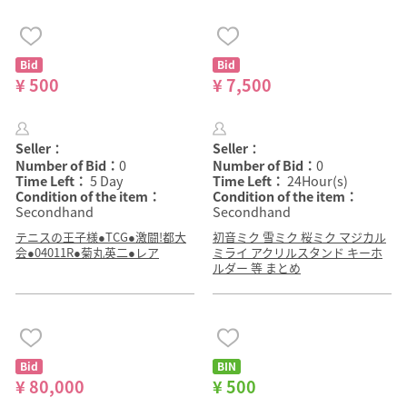
Bid
Bid
¥ 500
¥ 7,500
Seller：
Seller：
Number of Bid：
0
Number of Bid：
0
Time Left：
5 Day
Time Left：
24Hour(s)
Condition of the item：
Condition of the item：
Secondhand
Secondhand
テニスの王子様●TCG●激闘!都大
初音ミク 雪ミク 桜ミク マジカル
会●04011R●菊丸英二●レア
ミライ アクリルスタンド キーホ
ルダー 等 まとめ
Bid
BIN
¥ 80,000
¥ 500