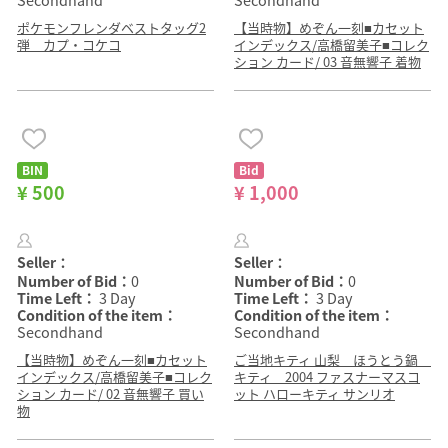
Secondhand
Secondhand
ポケモンフレンダベストタッグ2
【当時物】めぞん一刻■カセット
弾 カプ・コケコ
インデックス/高橋留美子■コレク
ション カード/ 03 音無響子 着物
BIN
Bid
¥ 500
¥ 1,000
Seller：
Seller：
Number of Bid：
0
Number of Bid：
0
Time Left：
3 Day
Time Left：
3 Day
Condition of the item：
Condition of the item：
Secondhand
Secondhand
【当時物】めぞん一刻■カセット
ご当地キティ 山梨 ほうとう鍋
インデックス/高橋留美子■コレク
キティ 2004 ファスナーマスコ
ション カード/ 02 音無響子 買い
ット ハローキティ サンリオ
物