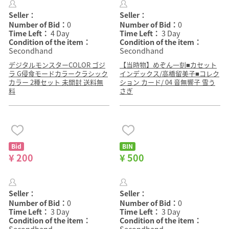
Seller：
Seller：
Number of Bid：
0
Number of Bid：
0
Time Left：
4 Day
Time Left：
3 Day
Condition of the item：
Condition of the item：
Secondhand
Secondhand
デジタルモンスターCOLOR ゴジ
【当時物】めぞん一刻■カセット
ラ G侵食モードカラークラシック
インデックス/高橋留美子■コレク
カラー 2種セット 未開封 送料無
ション カード/ 04 音無響子 雪う
料
さぎ
Bid
BIN
¥ 200
¥ 500
Seller：
Seller：
Number of Bid：
0
Number of Bid：
0
Time Left：
3 Day
Time Left：
3 Day
Condition of the item：
Condition of the item：