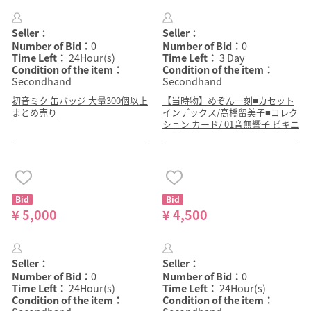
Seller：
Seller：
Number of Bid：
0
Number of Bid：
0
Time Left：
24Hour(s)
Time Left：
3 Day
Condition of the item：
Condition of the item：
Secondhand
Secondhand
初音ミク 缶バッジ 大量300個以上
【当時物】めぞん一刻■カセット
まとめ売り
インデックス/高橋留美子■コレク
ション カード/ 01音無響子 ビキニ
Bid
Bid
¥ 5,000
¥ 4,500
Seller：
Seller：
Number of Bid：
0
Number of Bid：
0
Time Left：
24Hour(s)
Time Left：
24Hour(s)
Condition of the item：
Condition of the item：