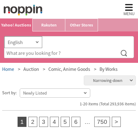
MENU
Yahoo! Auctions
Rakuten
Other Stores
Home
Auction
Comic, Anime Goods
By Works
Narrowing-down
Sort by:
1-20 items (Total 293,936 items)
1
2
3
4
5
6
…
750
>