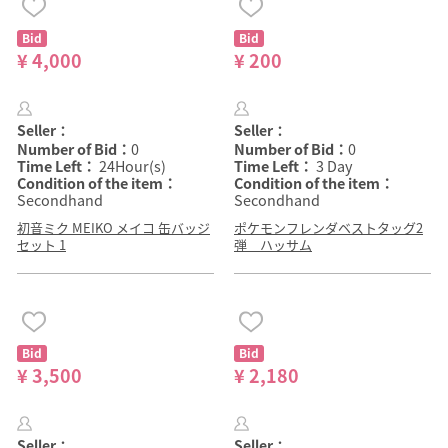
Bid
Bid
¥ 4,000
¥ 200
Seller：
Seller：
Number of Bid：
0
Number of Bid：
0
Time Left：
24Hour(s)
Time Left：
3 Day
Condition of the item：
Condition of the item：
Secondhand
Secondhand
初音ミク MEIKO メイコ 缶バッジ
ポケモンフレンダベストタッグ2
セット 1
弾 ハッサム
Bid
Bid
¥ 3,500
¥ 2,180
Seller：
Seller：