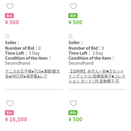
Bid
BIN
¥ 500
¥ 500
Seller：
Seller：
Number of Bid：
0
Number of Bid：
0
Time Left：
5 Day
Time Left：
3 Day
Condition of the item：
Condition of the item：
Secondhand
Secondhand
テニスの王子様●TCG●激闘!都大
【当時物】めぞん一刻■カセット
会●04015R●海堂薫●レア
インデックス/高橋留美子■コレク
ション カード/ 05 音無響子 花
Bid
BIN
¥ 16,500
¥ 500