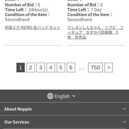
Number of Bid：
0
Number of Bid：
0
Time Left：
24Hour(s)
Time Left：
7 Day
Condition of the item：
Condition of the item：
Secondhand
Secondhand
初音ミク MEIKO 缶バッジ セット
クレヨンしんちゃん ソフビ フ
ィギュア かすかべ防衛隊 5
体 非売品
1
2
3
4
5
6
…
750
>
About Noppin
Our Services