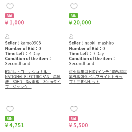
Bid
BIN
¥ 1,000
¥ 20,000
Seller：
kamo0908
Seller：
naoki_mashiro
Number of Bid：
0
Number of Bid：
0
Time Left：
4 Day
Time Left：
7 Day
Condition of the item：
Condition of the item：
Secondhand
Secondhand
昭和レトロ ナショナル
灯火採集用 HID7インチ 105W程度
NATIONAL ELECTRIC FAN 扇風
紫外線強化バルブライトトラッ
機 30HD 3枚羽根 30cmタイ
プ！三脚付セット
プ ジャンク
BIN
Bid
¥ 4,751
¥ 5,500