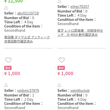
¥ 12,500
Seller：
eihgc70257
Number of Bid：
0
Seller：
abc02110718
Time Left：
4 Day
Number of Bid：
0
Condition of the item：
Time Left：
4 Day
Secondhand
Condition of the item：
Secondhand
東芝 レトロ扇風機 羽根径40セ
ンチ D-40SA 動作確認済み
電話機 ダイヤル式 アンティーク
赤電話動作確認済み
Bid
Bid
¥ 1,000
¥ 1,000
Seller：
vmbmc37879
Seller：
voivittuclub
Number of Bid：
1
Number of Bid：
0
Time Left：
2 Day
Time Left：
6 Day
Condition of the item：
Condition of the item：
Secondhand
Secondhand