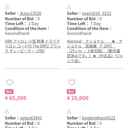
Seller：
jkzqy13520
Seller：
oyaji1018_0221
Number of Bid：
0
Number of Bid：
0
Time Left：
2 Day
Time Left：
7 Day
Condition of the item：
Condition of the item：
Secondhand
Secondhand
DBK アイロン 小型 軽量 ドライア
National ナショナル ★ ナ
イロン コード付 The DRY2 ブラッ
ショナル 扇風機 F-25FE
ク ディービーケー J78D
（25ｃｍ ・３枚羽根）（動作確
認済みです。）★（中古品）(ジャ
ンク品）
Bid
Bid
¥ 65,000
¥ 20,000
Seller：
oglqe63943
Seller：
kingbrothers0522
Number of Bid：
0
Number of Bid：
0