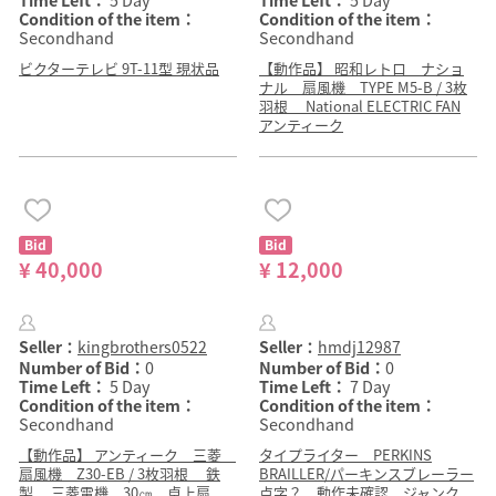
Time Left：
5 Day
Time Left：
5 Day
Condition of the item：
Condition of the item：
Secondhand
Secondhand
ビクターテレビ 9T-11型 現状品
【動作品】 昭和レトロ ナショ
ナル 扇風機 TYPE M5-B / 3枚
羽根 National ELECTRIC FAN
アンティーク
Bid
Bid
¥ 40,000
¥ 12,000
Seller：
kingbrothers0522
Seller：
hmdj12987
Number of Bid：
0
Number of Bid：
0
Time Left：
5 Day
Time Left：
7 Day
Condition of the item：
Condition of the item：
Secondhand
Secondhand
【動作品】 アンティーク 三菱
タイプライター PERKINS
扇風機 Z30-EB / 3枚羽根 鉄
BRAILLER/パーキンスブレーラー
製 三菱電機 30㎝ 卓上扇
点字？ 動作未確認 ジャンク