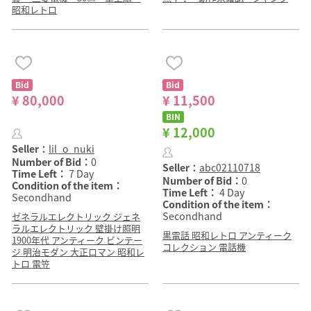
昭和レトロ
Bid
Bid
¥ 80,000
¥ 11,500
BIN
¥ 12,000
Seller：
lil_o_nuki
Number of Bid：
0
Seller：
abc02110718
Time Left：
7 Day
Number of Bid：
0
Condition of the item：
Time Left：
4 Day
Secondhand
Condition of the item：
Secondhand
ゼネラルエレクトリック ジェネ
ラルエレクトリック 壁掛け照明
黒電話 昭和レトロ アンティーク
1900年代 アンティーク ビンテー
コレクション 電話機
ジ 明治モダン 大正ロマン 昭和レ
トロ 電笠