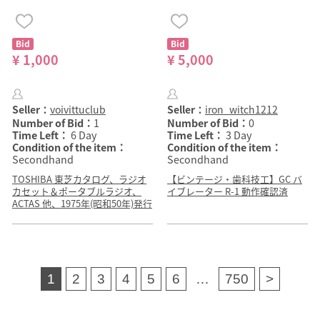
Bid
Bid
¥ 1,000
¥ 5,000
Seller：
voivittuclub
Seller：
iron_witch1212
Number of Bid：
1
Number of Bid：
0
Time Left：
6 Day
Time Left：
3 Day
Condition of the item：
Condition of the item：
Secondhand
Secondhand
TOSHIBA 東芝カタログ、ラジオ
【ビンテージ・歯科技工】GC バ
カセット＆ポータブルラジオ、
イブレーター R-1 動作確認済
ACTAS 他、1975年(昭和50年)発行
1
2
3
4
5
6
…
750
>