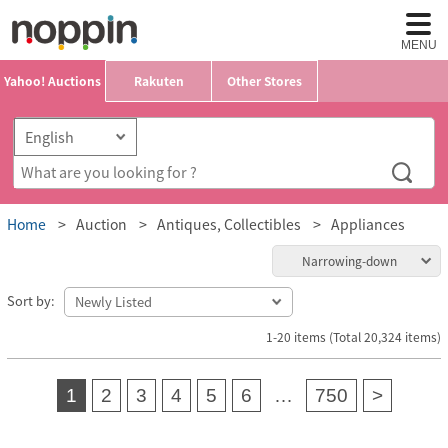
MENU
Yahoo! Auctions
Rakuten
Other Stores
Home
Auction
Antiques, Collectibles
Appliances
Narrowing-down
Sort by:
1-20 items (Total 20,324 items)
1
2
3
4
5
6
…
750
>