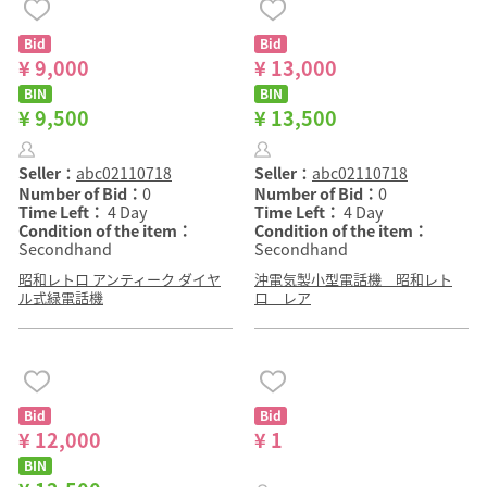
Bid
Bid
¥ 9,000
¥ 13,000
BIN
BIN
¥ 9,500
¥ 13,500
Seller：
abc02110718
Seller：
abc02110718
Number of Bid：
0
Number of Bid：
0
Time Left：
4 Day
Time Left：
4 Day
Condition of the item：
Condition of the item：
Secondhand
Secondhand
昭和レトロ アンティーク ダイヤ
沖電気製小型電話機 昭和レト
ル式緑電話機
ロ レア
Bid
Bid
¥ 12,000
¥ 1
BIN