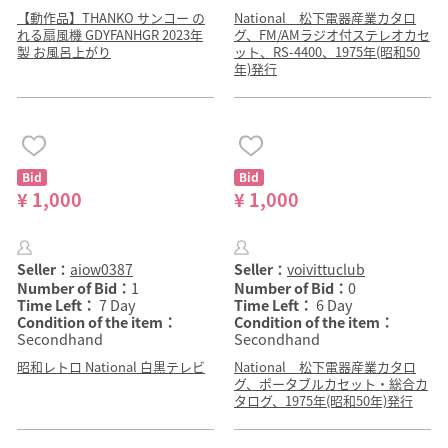
【動作品】THANKO サンコー の
National 松下電器産業カタロ
れる扇風機 GDYFANHGR 2023年
グ、FM/AMラジオ付ステレオカセ
製 お風呂上がり
ット、RS-4400、1975年(昭和50
年)発行
Bid
Bid
¥ 1,000
¥ 1,000
Seller：
aiow0387
Seller：
voivittuclub
Number of Bid：
1
Number of Bid：
0
Time Left：
7 Day
Time Left：
6 Day
Condition of the item：
Condition of the item：
Secondhand
Secondhand
昭和レトロ National 白黒テレビ
National 松下電器産業カタロ
グ、ポータブルカセット・総合カ
タログ、1975年(昭和50年)発行