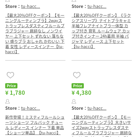
Store：
tu-hacc...
Store：
tu-hacc...
【最大20％OFFクーポン】【モー
【最大20％OFFクーポン】《ラク
ニングルーティンブラ】2wayス
シアスリープ》ナイトブラキャミ
トラップレスダスティフルールブ
半袖フレアナイトブラ一体型 カ
ラブラジャー 肩紐なし ノンワイ
ップ付き 育乳 ルームウェア カッ
ヤー 上下セット ずれない 落ちな
プ付きインナー 24h着用 半袖 パ
い 盛りブラ おしゃれ かわいい 下
ジャマ レディース 上下セット
着 女性 レディースインナー【tu-
【tu-hacci】
hacci】
Price
Price
¥ 1,780
¥ 4,380
Store：
tu-hacc...
Store：
tu-hacc...
新作登場！ミスティフルールショ
【最大20％OFFクーポン】【モー
ーツショーツ フルバック チュー
ニングルーティンブラ】大きいサ
ル レディース インナー 下着 単品
イズ2wayストラップレスダステ
【ショーツ単品】【tu-hacci】
ィフルールブラブラジャー 肩紐な