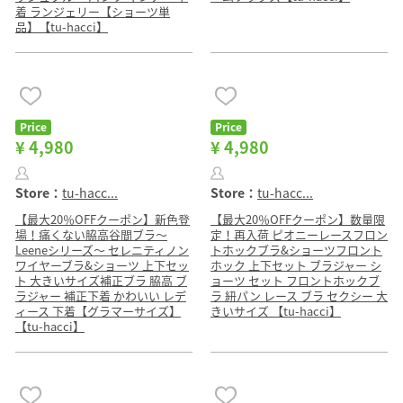
着 ランジェリー【ショーツ単
品】【tu-hacci】
Price
Price
¥ 4,980
¥ 4,980
Store：
tu-hacc...
Store：
tu-hacc...
【最大20％OFFクーポン】新色登
【最大20％OFFクーポン】数量限
場！痛くない脇高谷間ブラ〜
定！再入荷 ピオニーレースフロン
Leeneシリーズ〜 セレニティノン
トホックブラ&ショーツフロント
ワイヤーブラ&ショーツ 上下セッ
ホック 上下セット ブラジャー シ
ト 大きいサイズ補正ブラ 脇高 ブ
ョーツ セット フロントホックブ
ラジャー 補正下着 かわいい レデ
ラ 紐パン レース ブラ セクシー 大
ィース 下着【グラマーサイズ】
きいサイズ 【tu-hacci】
【tu-hacci】