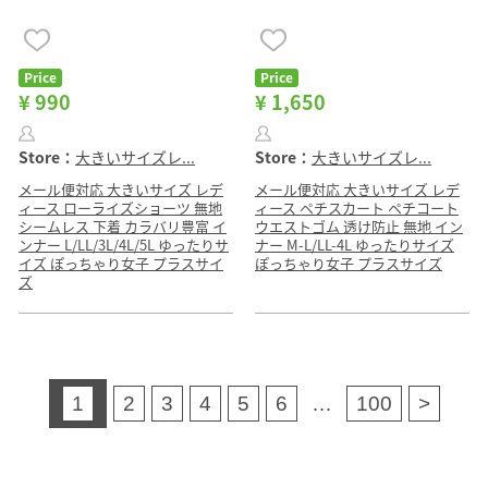
Price
Price
¥ 990
¥ 1,650
Store：
大きいサイズレ...
Store：
大きいサイズレ...
メール便対応 大きいサイズ レデ
メール便対応 大きいサイズ レデ
ィース ローライズショーツ 無地
ィース ペチスカート ペチコート
シームレス 下着 カラバリ豊富 イ
ウエストゴム 透け防止 無地 イン
ンナー L/LL/3L/4L/5L ゆったりサ
ナー M-L/LL-4L ゆったりサイズ
イズ ぽっちゃり女子 プラスサイ
ぽっちゃり女子 プラスサイズ
ズ
1
2
3
4
5
6
…
100
>