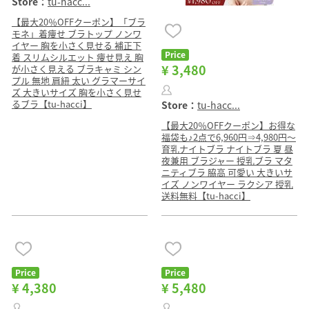
Store：
tu-hacc...
【最大20％OFFクーポン】「ブラ
モネ」着痩せ ブラトップ ノンワ
イヤー 胸を小さく見せる 補正下
Price
着 スリムシルエット 痩せ見え 胸
¥ 3,480
が小さく見える ブラキャミ シン
プル 無地 肩紐 太い グラマーサイ
ズ 大きいサイズ 胸を小さく見せ
るブラ【tu-hacci】
Store：
tu-hacc...
【最大20％OFFクーポン】お得な
福袋も♪2点で6,960円⇒4,980円〜
育乳ナイトブラ ナイトブラ 夏 昼
夜兼用 ブラジャー 授乳ブラ マタ
ニティブラ 脇高 可愛い 大きいサ
イズ ノンワイヤー ラクシア 授乳
送料無料【tu-hacci】
Price
Price
¥ 4,380
¥ 5,480