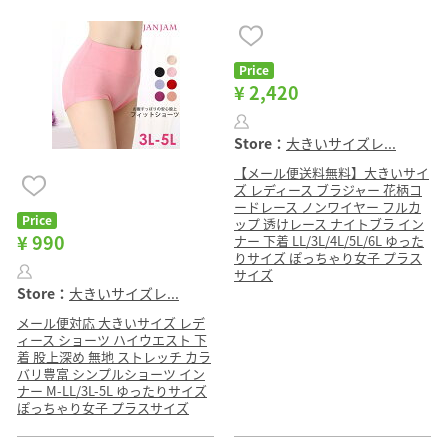
Price
¥ 2,420
Store：
大きいサイズレ...
【メール便送料無料】大きいサイ
ズ レディース ブラジャー 花柄コ
ードレース ノンワイヤー フルカ
Price
ップ 透けレース ナイトブラ イン
¥ 990
ナー 下着 LL/3L/4L/5L/6L ゆった
りサイズ ぽっちゃり女子 プラス
サイズ
Store：
大きいサイズレ...
メール便対応 大きいサイズ レデ
ィース ショーツ ハイウエスト 下
着 股上深め 無地 ストレッチ カラ
バリ豊富 シンプルショーツ イン
ナー M-LL/3L-5L ゆったりサイズ
ぽっちゃり女子 プラスサイズ