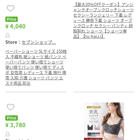
【最大20％OFFクーポン】アンシ
ャンテオープンクロッチショーツ
セクシーランジェリー 下着 レデ
Price
ィース 勝負下着 ショーツ オープ
¥ 4,040
ンクロッチ セクシー パンティ 紐
股割れ ショーツ【ショーツ単
品】【tu-hacci】
Store：
セブンショップ...
ペーパーショーツ 5Lサイズ 150枚
入 不織布 紙ショーツ 紙パンツ ペ
ーパーパンツ 使い捨てショーツ
使い捨てパンツ 使い捨て ディス
ポ 女性用 レディース 下着 旅行 携
帯 入院 介護 ショーツ パンツ エ
ステ用品 防災
Price
¥ 3,780