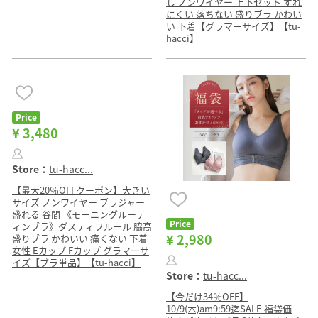
し ノンワイヤー 上下セット ずれ
にくい 落ちない 盛りブラ かわい
い 下着【グラマーサイズ】【tu-
hacci】
Price
¥ 3,480
Store：
tu-hacc...
【最大20％OFFクーポン】大きい
サイズ ノンワイヤー ブラジャー
盛れる 谷間 《モーニングルーテ
Price
ィンブラ》ダスティフルール 脇高
¥ 2,980
盛りブラ かわいい 痛くない 下着
女性 Eカップ Fカップ グラマーサ
イズ【ブラ単品】【tu-hacci】
Store：
tu-hacc...
【今だけ34％OFF】
10/9(木)am9:59迄SALE 福袋価