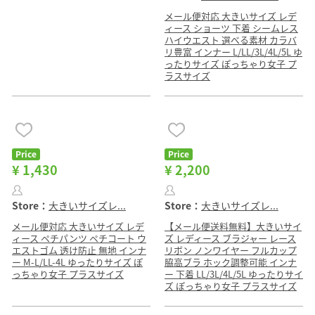
メール便対応 大きいサイズ レデ
ィース ショーツ 下着 シームレス
ハイウエスト 選べる素材 カラバ
リ豊富 インナー L/LL/3L/4L/5L ゆ
ったりサイズ ぽっちゃり女子 プ
ラスサイズ
Price
Price
¥ 1,430
¥ 2,200
Store：
大きいサイズレ...
Store：
大きいサイズレ...
メール便対応 大きいサイズ レデ
【メール便送料無料】大きいサイ
ィース ペチパンツ ペチコート ウ
ズ レディース ブラジャー レース
エストゴム 透け防止 無地 インナ
リボン ノンワイヤー フルカップ
ー M-L/LL-4L ゆったりサイズ ぽ
脇高ブラ ホック調整可能 インナ
っちゃり女子 プラスサイズ
ー 下着 LL/3L/4L/5L ゆったりサイ
ズ ぽっちゃり女子 プラスサイズ