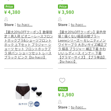
Price
Price
¥ 4,380
¥ 3,980
Store：
tu-hacc...
Store：
tu-hacc...
【最大20％OFFクーポン】数量限
【最大20％OFFクーポン】新色登
定！再入荷 ピオニーレースフロン
場！痛くない脇高谷間ブラ〜
トホックブラ&ショーツフロント
Leeneシリーズ〜 セレニティノン
ホック 上下セット ブラジャー シ
ワイヤーブラ 大きいサイズ補正ブ
ョーツ セット フロントホックブ
ラ 脇高 ブラジャー 補正下着 かわ
ラ 紐パン ショーツセット レース
いい レディース インナー 下着
ブラック ピンク【tu-hacci】
【グラマーサイズ】【ブラ単品】
【tu-hacci】
Price
¥ 1,980
Store：
tu-hacc...