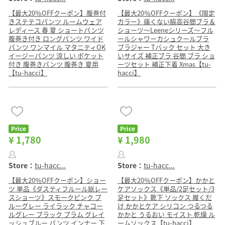
【最大20％OFFクーポン】腹巻付
【最大20％OFFクーポン】《限定
きステテコパンツ ルームウェア
カラー》痛くない脇高谷間ブラ＆
レディース 春 夏 ショートパンツ
ショーツ〜Leeneシリーズ〜フル
腹巻き付き ロングパンツ ワイド
ールシャワーカシュクールブラ
パンツ ワンマイル マタニティOK
ブラジャー Tバック セット 大き
イージーパンツ 涼しい ポケット
いサイズ 補正ブラ 谷間 ブラ ショ
付き 腹巻きパンツ 腹巻き 夏用
ーツセット 補正下着 Xmas【tu-
【tu-hacci】
hacci】
Price
Price
¥ 1,780
¥ 1,980
Store：
tu-hacc...
Store：
tu-hacc...
【最大20％OFFクーポン】ショー
【最大20％OFFクーポン】かかと
ツ 単品《ダスティフルール総レー
ケアソックス《単品/2足セット/3
スショーツ》スモークピンク ブ
足セット》靴下 ソックス 履くだ
ルーグレー ライラック チャコー
け かかとケア シリコン つるつる
ルグレー ブラック プラム グレイ
かかと うるおい モイスト 乾燥 ル
ッシュブルー パンツ インナー 下
ームソックス【tu-hacci】