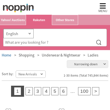
MENU
Yahoo! Auctions
Rakuten
Other Stores
Home
Shopping
Underwear & Nightwear
Ladies
Narrowing-down
Sort by:
1-30 items (Total 745,844 items)
1
2
3
4
5
6
…
100
>