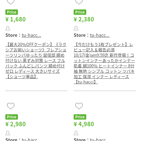
Price
Price
¥ 1,680
¥ 2,380
Store：
tu-hacc...
Store：
tu-hacc...
【最大20％OFFクーポン】《ラク
【今だけもう1枚プレゼント】レ
シアお揃いショーツ》フレアショ
ビュー記入＆報告必須
ーツリンパゆったり 鼠径部 締め
10/17(金)am9:59迄 新作登場！コ
付けない 黒ずみ対策 レース フル
ットンインナーあったかインナー
バック ふんどしパンツ 締め付け
肌着 綿100％ ヒートインナー 8分
ゼロ レディース 大きいサイズ
袖 無地 シンプル コットン ツバキ
【ショーツ単品】
加工 保湿 インナー レディース
【tu-hacci】
Price
Price
¥ 2,980
¥ 4,980
Store：
tu-hacc...
Store：
tu-hacc...