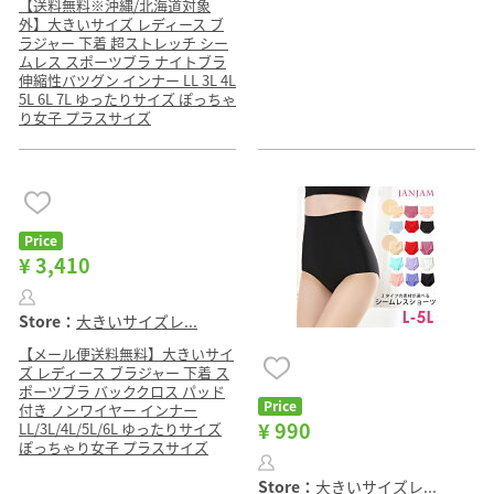
【送料無料※沖縄/北海道対象
外】大きいサイズ レディース ブ
ラジャー 下着 超ストレッチ シー
ムレス スポーツブラ ナイトブラ
伸縮性バツグン インナー LL 3L 4L
5L 6L 7L ゆったりサイズ ぽっちゃ
り女子 プラスサイズ
Price
¥ 3,410
Store：
大きいサイズレ...
【メール便送料無料】大きいサイ
ズ レディース ブラジャー 下着 ス
ポーツブラ バッククロス パッド
Price
付き ノンワイヤー インナー
¥ 990
LL/3L/4L/5L/6L ゆったりサイズ
ぽっちゃり女子 プラスサイズ
Store：
大きいサイズレ...