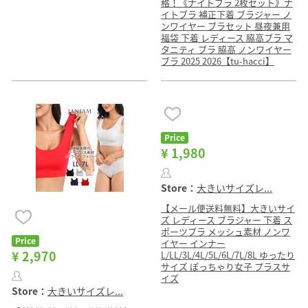
格！《ナイトブラ 2枚セット》ナ
イトブラ 補正下着 ブラジャー ノ
ンワイヤー ブラセット 昼夜兼用
福袋 下着 レディース 脇高ブラ マ
タニティ ブラ 脇高 ノンワイヤー
ブラ 2025 2026【tu-hacci】
Price
¥ 1,980
Store：
大きいサイズレ...
【メール便送料無料】大きいサイ
ズ レディース ブラジャー 下着 ス
ポーツブラ メッシュ素材 ノンワ
Price
イヤー インナー
¥ 2,970
L/LL/3L/4L/5L/6L/7L/8L ゆったり
サイズ ぽっちゃり女子 プラスサ
イズ
Store：
大きいサイズレ...