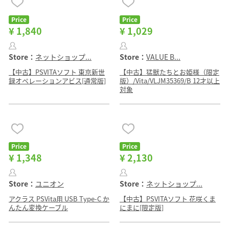
Price
Price
¥ 1,840
¥ 1,029
Store：
ネットショップ...
Store：
VALUE B...
【中古】PSVITAソフト 東京新世
【中古】猛獣たちとお姫様（限定
録オペレーションアビス[通常版]
版）/Vita/VLJM35369/B 12才以上
対象
Price
Price
¥ 1,348
¥ 2,130
Store：
ユニオン
Store：
ネットショップ...
アクラス PSVita用 USB Type-C か
【中古】PSVITAソフト 花咲くま
んたん変換ケーブル
にまに[限定版]