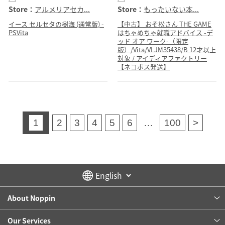
Store：
アルメリアセカ...
Store：
もったいない本...
イース セルセタの樹海 (通常版) -
【中古】 おそ松さん THE GAME
PSVita
はちゃめちゃ就職アドバイス -デ
ッド オア ワーク-（限定
版）/Vita/VLJM35438/B 12才以上
対象 / アイディアファクトリー
【ネコポス発送】
1
2
3
4
5
6
…
100
>
About Noppin
Our Services