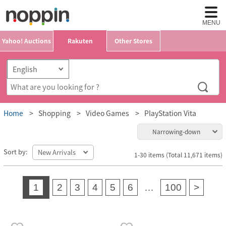
MENU
Yahoo! Auctions
Rakuten
Other Stores
Home
Shopping
Video Games
PlayStation Vita
Narrowing-down
Sort by:
1-30 items (Total 11,671 items)
1
2
3
4
5
6
…
100
>