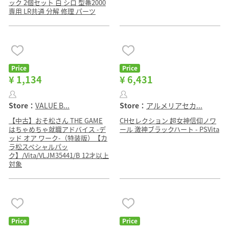
ック 2個セット 白 シロ 型番2000
専用 LR共通 分解 修理 パーツ
Price
Price
¥ 1,134
¥ 6,431
Store：
VALUE B...
Store：
アルメリアセカ...
【中古】おそ松さん THE GAME
CHセレクション 超女神信仰ノワ
はちゃめちゃ就職アドバイス -デ
ール 激神ブラックハート - PSVita
ッド オア ワーク-（特装版）【カ
ラ松スペシャルパッ
ク】/Vita/VLJM35441/B 12才以上
対象
Price
Price