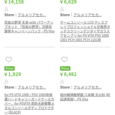
¥ 14,158
¥ 6,629
Store：
アルメリアセカ...
Store：
アルメリアセカ...
信長の野望 天道 with パワーアッ
ゲームコンソール LCD ディスプ
プキット 「信長の野望」30周年
レイプロフェッショナル交換用タ
謝恩キャンペーンパック - PS Vita
ッチスクリーンデジタイザガラス
アセンブリ for PS VITA PSV 1000
1001 PCH 1001 PCH 1101用
Price
Price
¥ 1,929
¥ 8,482
Store：
アルメリアセカ...
Store：
アルメリアセカ...
for PS VITA 1000 / PSV 1000用保
相州戦神館學園 八命陣 天の刻 (初
護ハードキャリーガードケースカ
回通常版) - PS Vita
バー、for PSVITA 用防水耐衝撃メ
タルコンソールボディプロテクタ
ー (BLACK)