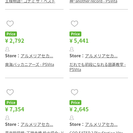
王様物語~ コナミ ザ・ベスト
神~another record - PSVita
Price
Price
¥ 2,792
¥ 5,441
Store：
アルメリアセカ...
Store：
アルメリアセカ...
爽海バッカニアーズ - PSVita
だれでも初段になれる囲碁教室 -
PSVita
Price
Price
¥ 7,354
¥ 2,645
Store：
アルメリアセカ...
Store：
アルメリアセカ...
東京陰陽師~天現寺橋 怜の場合~ V
GOD EATER 2 PlayStation Vita