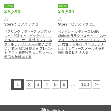
Price
Price
¥ 5,890
¥ 5,500
Store：
ピアス アクセ...
Store：
ピアス アクセ...
ペアリング レディース メンズ シ
ペンダント レディース LARA
ルバー925 キュービックジルコニ
Christie ララクリスティー コルセ
ア 羽根 フェザー 指輪 カジュアル
ア チェーン 41cmホワイトレーベ
クール シンプル 大人可愛い かわ
ル 女性用 シルバー925 プラチナ
いい 恋人 記念日 誕生日 プレゼン
仕上げ レディース メール便 送料
ト ギフト 春夏秋冬 大人気 メール
無料 春夏秋冬 大人気
便 送料無料 あす楽
1
2
3
4
5
6
…
100
>