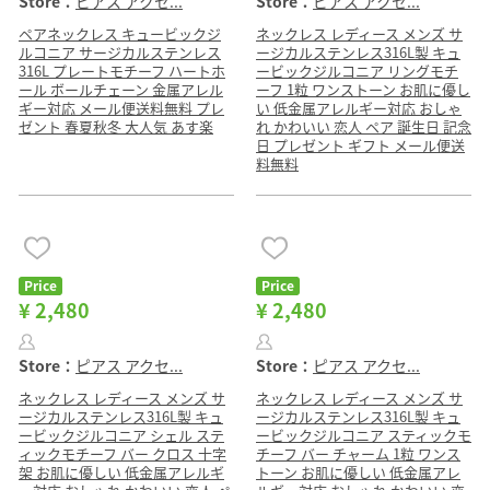
Store：
ピアス アクセ...
Store：
ピアス アクセ...
ペアネックレス キュービックジ
ネックレス レディース メンズ サ
ルコニア サージカルステンレス
ージカルステンレス316L製 キュ
316L プレートモチーフ ハートホ
ービックジルコニア リングモチ
ール ボールチェーン 金属アレル
ーフ 1粒 ワンストーン お肌に優し
ギー対応 メール便送料無料 プレ
い 低金属アレルギー対応 おしゃ
ゼント 春夏秋冬 大人気 あす楽
れ かわいい 恋人 ペア 誕生日 記念
日 プレゼント ギフト メール便送
料無料
Price
Price
¥ 2,480
¥ 2,480
Store：
ピアス アクセ...
Store：
ピアス アクセ...
ネックレス レディース メンズ サ
ネックレス レディース メンズ サ
ージカルステンレス316L製 キュ
ージカルステンレス316L製 キュ
ービックジルコニア シェル ステ
ービックジルコニア スティックモ
ィックモチーフ バー クロス 十字
チーフ バー チャーム 1粒 ワンス
架 お肌に優しい 低金属アレルギ
トーン お肌に優しい 低金属アレ