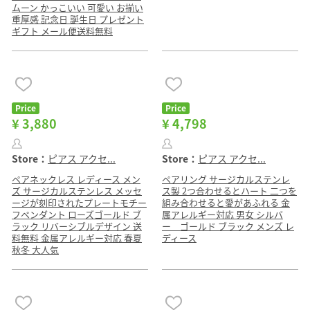
ムーン かっこいい 可愛い お揃い
重厚感 記念日 誕生日 プレゼント
ギフト メール便送料無料
Price
Price
¥ 3,880
¥ 4,798
Store：
ピアス アクセ...
Store：
ピアス アクセ...
ペアネックレス レディース メン
ペアリング サージカルステンレ
ズ サージカルステンレス メッセ
ス製 2つ合わせるとハート 二つを
ージが刻印されたプレートモチー
組み合わせると愛があふれる 金
フペンダント ローズゴールド ブ
属アレルギー対応 男女 シルバ
ラック リバーシブルデザイン 送
ー ゴールド ブラック メンズ レ
料無料 金属アレルギー対応 春夏
ディース
秋冬 大人気