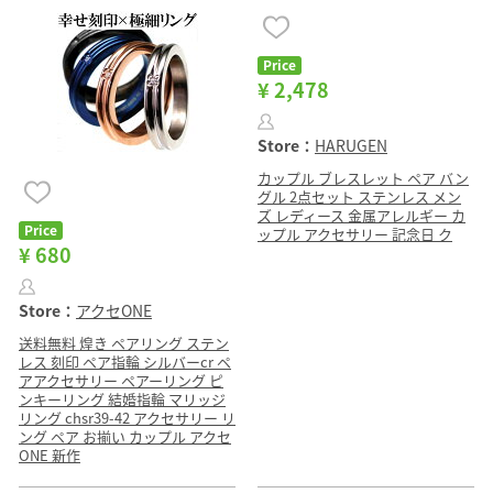
Price
¥ 2,478
Store：
HARUGEN
カップル ブレスレット ペア バン
グル 2点セット ステンレス メン
ズ レディース 金属アレルギー カ
Price
ップル アクセサリー 記念日 ク
¥ 680
Store：
アクセONE
送料無料 煌き ペアリング ステン
レス 刻印 ペア指輪 シルバーcr ペ
アアクセサリー ペアーリング ピ
ンキーリング 結婚指輪 マリッジ
リング chsr39-42 アクセサリー リ
ング ペア お揃い カップル アクセ
ONE 新作