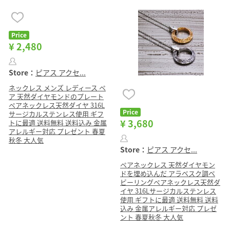
Price
¥ 2,480
Store：
ピアス アクセ...
ネックレス メンズ レディース ペ
ア 天然ダイヤモンドのプレート
ペアネックレス天然ダイヤ 316L
Price
サージカルステンレス使用 ギフ
¥ 3,680
トに最適 送料無料 送料込み 金属
アレルギー対応 プレゼント 春夏
秋冬 大人気
Store：
ピアス アクセ...
ペアネックレス 天然ダイヤモン
ドを埋め込んだ アラベスク調ベ
ビーリングペアネックレス天然ダ
イヤ 316Lサージカルステンレス
使用 ギフトに最適 送料無料 送料
込み 金属アレルギー対応 プレゼ
ント 春夏秋冬 大人気