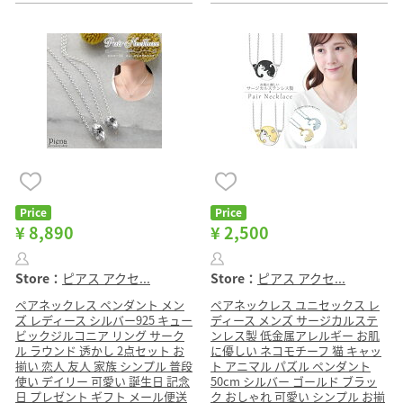
Price
Price
¥ 8,890
¥ 2,500
Store：
ピアス アクセ...
Store：
ピアス アクセ...
ペアネックレス ペンダント メン
ペアネックレス ユニセックス レ
ズ レディース シルバー925 キュー
ディース メンズ サージカルステ
ビックジルコニア リング サーク
ンレス製 低金属アレルギー お肌
ル ラウンド 透かし 2点セット お
に優しい ネコモチーフ 猫 キャッ
揃い 恋人 友人 家族 シンプル 普段
ト アニマル パズル ペンダント
使い デイリー 可愛い 誕生日 記念
50cm シルバー ゴールド ブラッ
日 プレゼント ギフト メール便送
ク おしゃれ 可愛い シンプル お揃