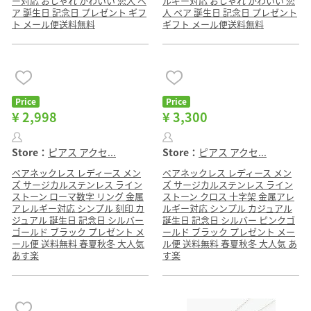
ー対応 おしゃれ かわいい 恋人 ペ
ルギー対応 おしゃれ かわいい 恋
ア 誕生日 記念日 プレゼント ギフ
人 ペア 誕生日 記念日 プレゼント
ト メール便送料無料
ギフト メール便送料無料
Price
Price
¥ 2,998
¥ 3,300
Store：
ピアス アクセ...
Store：
ピアス アクセ...
ペアネックレス レディース メン
ペアネックレス レディース メン
ズ サージカルステンレス ライン
ズ サージカルステンレス ライン
ストーン ローマ数字 リング 金属
ストーン クロス 十字架 金属アレ
アレルギー対応 シンプル 刻印 カ
ルギー対応 シンプル カジュアル
ジュアル 誕生日 記念日 シルバー
誕生日 記念日 シルバー ピンクゴ
ゴールド ブラック プレゼント メ
ールド ブラック プレゼント メー
ール便 送料無料 春夏秋冬 大人気
ル便 送料無料 春夏秋冬 大人気 あ
あす楽
す楽