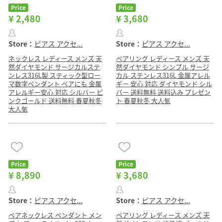
Price
Price
¥ 2,480
¥ 3,680
Store：
ピアス アクセ...
Store：
ピアス アクセ...
ネックレス レディース メンズ 天
ペアリング レディース メンズ 天
然ダイヤモンド サージカルステ
然ダイヤモンド シンプル サージ
ンレス316L製 スティック型ロー
カル ステンレス316L 金属アレル
マ数字ペンダント ペアにも 金属
ギー 安心 対応 ダイヤモンド シル
アレルギー安心 対応 シルバー ピ
バー 送料無料 送料込み プレゼン
ンクゴールド 送料無料 春夏秋冬
ト 春夏秋冬 大人気
大人気
Price
Price
¥ 8,890
¥ 3,680
Store：
ピアス アクセ...
Store：
ピアス アクセ...
ペアネックレス ペンダント メン
ペアリング レディース メンズ 天