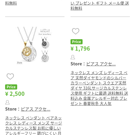
料無料
い プレゼント ギフト メール便 送
料無料
Price
¥ 1,796
Store：
ピアス アクセ...
ネックレス メンズ レディース ペ
ア 天然ダイヤモンドのシルバー
カラーペンダント スクエア天然
Price
ダイヤ 316Lサージカルステンレ
¥ 2,500
ス使用 ギフトに最適 送料無料 送
料込み 金属アレルギー対応 プレ
ゼント 春夏秋冬 大人気
Store：
ピアス アクセ...
ネックレス ペンダント ペアネッ
クレス レディース メンズ サージ
カルステンレス製 お肌に優しい
アレルギーフリー 錆びにくい 月