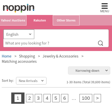
MENU
Yahoo! Auctions
Rakuten
Other Stores
Home
Shopping
Jewelry & Accessories
Matching accessories
Narrowing-down
Sort by:
1-30 items (Total 39,600 items)
1
2
3
4
5
6
…
100
>