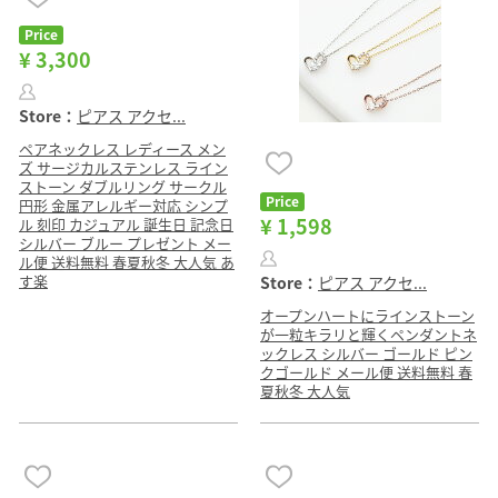
Price
¥ 3,300
Store：
ピアス アクセ...
ペアネックレス レディース メン
ズ サージカルステンレス ライン
ストーン ダブルリング サークル
Price
円形 金属アレルギー対応 シンプ
¥ 1,598
ル 刻印 カジュアル 誕生日 記念日
シルバー ブルー プレゼント メー
ル便 送料無料 春夏秋冬 大人気 あ
す楽
Store：
ピアス アクセ...
オープンハートにラインストーン
が一粒キラリと輝くペンダントネ
ックレス シルバー ゴールド ピン
クゴールド メール便 送料無料 春
夏秋冬 大人気