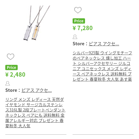
Price
¥ 7,280
Store：
ピアス アクセ...
シルバー925製 ウイングモチーフ
のペアネックレス 燻し加工 ハー
ト シルバーアクセサリー ジルコ
Price
ニア ユニセックス メンズ レディ
¥ 2,480
ース ペアネックレス 送料無料 プ
レゼント 春夏秋冬 大人気 あす楽
Store：
ピアス アクセ...
リング メンズ レディース 天然ダ
イヤモンド サージカルステンレ
ス316L製 2段プレートペンダント
ネックレス ペアにも 送料無料 金
属アレルギー対応 プレゼント 春
夏秋冬 大人気