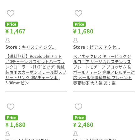
Price
Price
¥ 1,467
¥ 1,680
Store：
キャスティング...
Store：
ピアス アクセ...
【送料無料】Kozelo 5個セット
ペアネックレス キュービックジ
#40チェーン オフセットハーフリ
ルコニア サージカルステンレス
ンクローラー - [1/2"ピッチ] 機械
プレートモチーフ ブロッサム 桜
装置用のカーボンスチール製スプ
ボールチェーン 金属アレルギー対
リットリンク 08Aチェーン用 |
応 メール便送料無料 プレゼント
3.96mmピン
春夏秋冬 大人気 あす楽
Price
Price
¥ 1,680
¥ 2,480