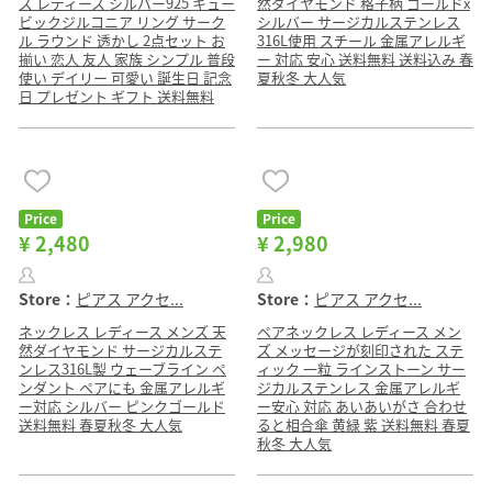
ズ レディース シルバー925 キュー
然ダイヤモンド 格子柄 ゴールドx
ビックジルコニア リング サーク
シルバー サージカルステンレス
ル ラウンド 透かし 2点セット お
316L使用 スチール 金属アレルギ
揃い 恋人 友人 家族 シンプル 普段
ー 対応 安心 送料無料 送料込み 春
使い デイリー 可愛い 誕生日 記念
夏秋冬 大人気
日 プレゼント ギフト 送料無料
Price
Price
¥ 2,480
¥ 2,980
Store：
ピアス アクセ...
Store：
ピアス アクセ...
ネックレス レディース メンズ 天
ペアネックレス レディース メン
然ダイヤモンド サージカルステ
ズ メッセージが刻印された ステ
ンレス316L製 ウェーブライン ペ
ィック 一粒 ラインストーン サー
ンダント ペアにも 金属アレルギ
ジカルステンレス 金属アレルギ
ー対応 シルバー ピンクゴールド
ー安心 対応 あいあいがさ 合わせ
送料無料 春夏秋冬 大人気
ると相合傘 黄緑 紫 送料無料 春夏
秋冬 大人気