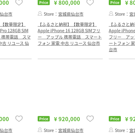
,000
¥ 800,000
¥ 8
Price
Price
仙台市
Store：
宮城県仙台市
Store：
宮
】【数量限定】
【ふるさと納税】【数量限定】
【ふるさと納
 Pro 128GB SIM
Apple iPhone 16 128GB SIMフリ
Apple iPhone
 携帯電話 スマ
ー アップル 携帯電話 スマート
フリー アッ
中古 リユース 仙
フォン 家電 中古 リユース 仙台市
ートフォン 家
台市
,000
¥ 920,000
¥ 9
Price
Price
仙台市
Store：
宮城県仙台市
Store：
宮