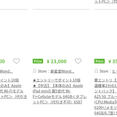
ットPC＞（代
00
¥ 23,000
¥ 3
Price
Price
ond...
Store：
新星堂Wond...
Store：
ヒ
イント10倍
★エントリーでポイント10倍
要エントリ【1
み】Apple
★【中古】【本体のみ】Apple
選確率2分の1
世代 Wi-Fiモデル
iPad mini5 第5世代 Wi-
ントバック】 
ットPC＞（代引き
Fi+Cellularモデル 64GB＜タブレ
A25 5G ブ
ットPC＞（代引き不可）6587
(CPU:MediaT
6100+/メモ
64GB/6.7型)