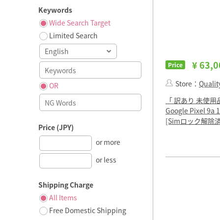
Keywords
Wide Search Target
Limited Search
¥ 63,0
Price
Store：
Quality
OR
「 訳あり 未使用
Google Pixel 9a 
[Simロック解除済
Price (JPY)
or more
or less
Shipping Charge
All Items
Free Domestic Shipping