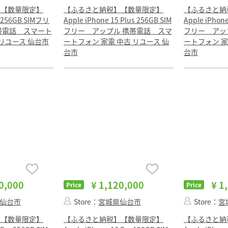
】【数量限定】
【ふるさと納税】【数量限定】
【ふるさと納
5 256GB SIMフリ
Apple iPhone 15 Plus 256GB SIM
Apple iPhone
帯電話 スマート
フリー アップル 携帯電話 スマ
フリー アッ
 リユース 仙台市
ートフォン 家電 中古 リユース 仙
ートフォン 家
台市
台市
0,000
¥ 1,120,000
¥ 1
Price
Price
仙台市
Store：
宮城県仙台市
Store：
宮
】【数量限定】
【ふるさと納税】【数量限定】
【ふるさと納