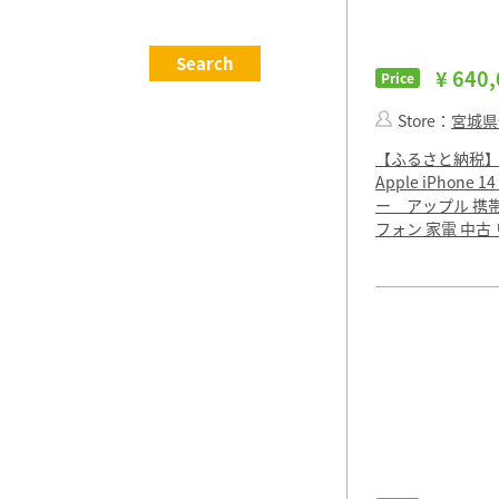
¥ 640
Price
Store：
宮城県
【ふるさと納税
Apple iPhone 1
ー アップル 携
フォン 家電 中古