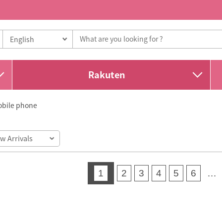
Rakuten
bile phone
1
2
3
4
5
6
…