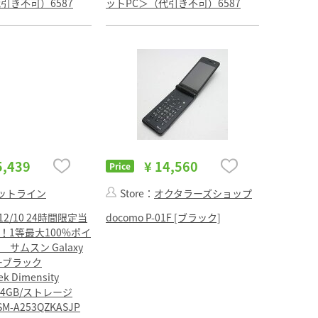
引き不可）6587
ットPC＞（代引き不可）6587
5,439
¥ 14,560
Price
ットライン
Store：
オクタラーズショップ
2/10 24時間限定当
docomo P-01F [ブラック]
！1等最大100%ポイ
サムスン Galaxy
ルーブラック
ek Dimensity
リ4GB/ストレージ
 SM-A253QZKASJP