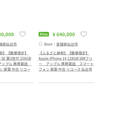
80,000
¥ 640,000
Price
城県仙台市
Store：
宮城県仙台市
税】【数量限定】
【ふるさと納税】【数量限定】
ne SE 第3世代 256GB
Apple iPhone 14 128GB SIMフリ
 アップル 携帯電話
ー アップル 携帯電話 スマート
 家電 中古 リユー
フォン 家電 中古 リユース 仙台市