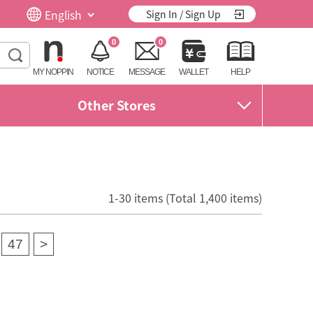
Sign In / Sign Up
0
0
MY NOPPIN
NOTICE
MESSAGE
WALLET
HELP
Other Stores
1-30 items (Total 1,400 items)
47
>