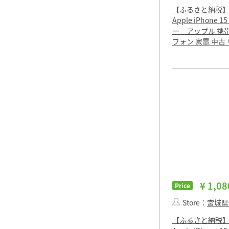
【ふるさと納税
Apple iPhone 1
ー アップル 携
フォン 家電 中古
¥ 1,08
Price
Store：
宮城県
【ふるさと納税