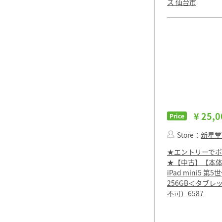
ス 仙台市
¥ 25,0
Price
Store：
新星堂W
★エントリーでポ
★【中古】【本体の
iPad mini5 第5
256GB＜タブレ
不可）6587