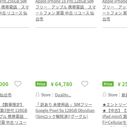
 Pro 256GB SIM
Apple iPhone 16 Pro 128GB SIM
Apple iPhone
 携帯電話 スマ
フリー アップル 携帯電話 スマ
フリー アッ
中古 リユース 仙
ートフォン 家電 中古 リユース 仙
ートフォン 家
台市
台市
,000
¥ 64,780
¥ 2
Price
Price
仙台市
Store：
Quality...
Store：
新星
】【数量限定】
「 訳あり 未使用品 」SIMフリー
★エントリー
SE 第3世代 128GB
Google Pixel 9a 128GB Obsidian
★【中古】【本
ップル 携帯電話
[Simロック解除済][グーグル]
iPad mini5 
電 中古 リユー
Fi+Cellul