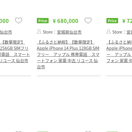
,000
¥ 680,000
¥ 7
Price
Price
仙台市
Store：
宮城県仙台市
Store：
宮
】【数量限定】
【ふるさと納税】【数量限定】
【ふるさと納
4 256GB SIMフリ
Apple iPhone 14 Plus 128GB SIM
Apple iPhon
帯電話 スマート
フリー アップル 携帯電話 スマ
ー アップル
 リユース 仙台市
ートフォン 家電 中古 リユース 仙
フォン 家電 
台市