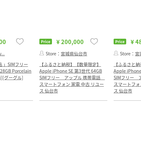
00
¥ 200,000
¥ 4
Price
Price
...
Store：
宮城県仙台市
Store：
宮
品 」SIMフリー
【ふるさと納税】【数量限定】
【ふるさと納
128GB Porcelain
Apple iPhone SE 第3世代 64GB
Apple iPho
][グーグル]
SIMフリー アップル 携帯電話
SIMフリー
スマートフォン 家電 中古 リユー
スマートフォン
ス 仙台市
ス 仙台市