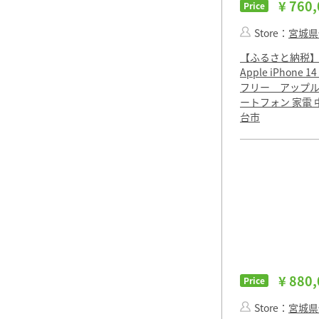
¥ 760
Price
Store：
宮城県
【ふるさと納税
Apple iPhone 14
フリー アップル
ートフォン 家電 
台市
¥ 880
Price
Store：
宮城県