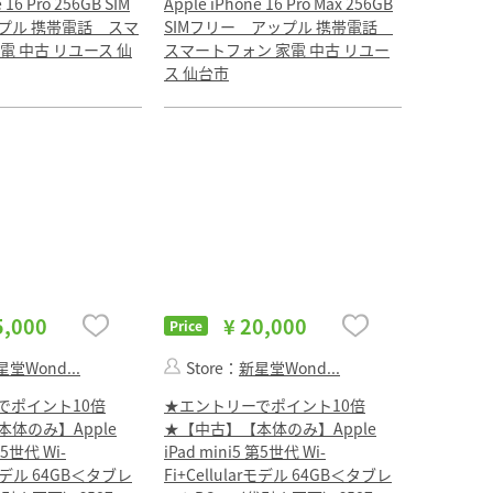
 16 Pro 256GB SIM
Apple iPhone 16 Pro Max 256GB
プル 携帯電話 スマ
SIMフリー アップル 携帯電話
電 中古 リユース 仙
スマートフォン 家電 中古 リユー
ス 仙台市
5,000
¥ 20,000
Price
堂Wond...
Store：
新星堂Wond...
でポイント10倍
★エントリーでポイント10倍
体のみ】Apple
★【中古】【本体のみ】Apple
第5世代 Wi-
iPad mini5 第5世代 Wi-
arモデル 64GB＜タブレ
Fi+Cellularモデル 64GB＜タブレ