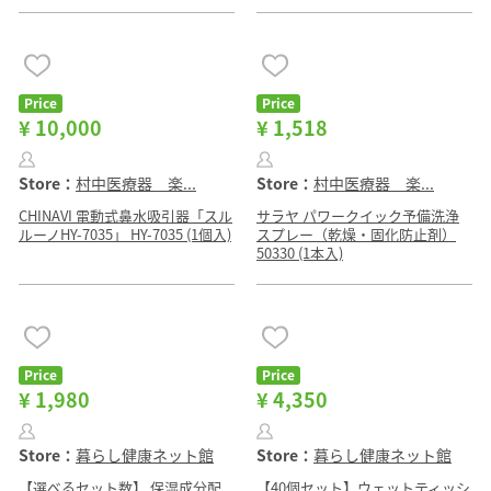
Price
Price
¥ 10,000
¥ 1,518
Store：
村中医療器 楽...
Store：
村中医療器 楽...
CHINAVI 電動式鼻水吸引器「スル
サラヤ パワークイック予備洗浄
ルーノHY-7035」 HY-7035 (1個入)
スプレー（乾燥・固化防止剤）
50330 (1本入)
Price
Price
¥ 1,980
¥ 4,350
Store：
暮らし健康ネット館
Store：
暮らし健康ネット館
【選べるセット数】 保湿成分配
【40個セット】ウェットティッシ