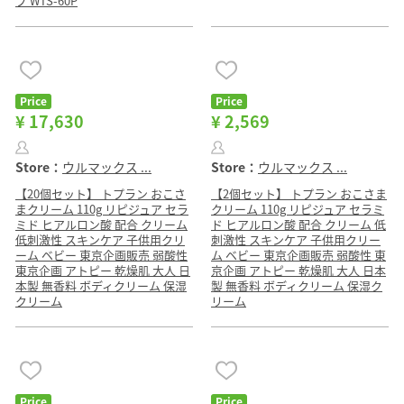
プ WTS-60P
Price
Price
¥ 17,630
¥ 2,569
Store：
ウルマックス ...
Store：
ウルマックス ...
【20個セット】 トプラン おこさ
【2個セット】 トプラン おこさま
まクリーム 110g リピジュア セラ
クリーム 110g リピジュア セラミ
ミド ヒアルロン酸 配合 クリーム
ド ヒアルロン酸 配合 クリーム 低
低刺激性 スキンケア 子供用クリ
刺激性 スキンケア 子供用クリー
ーム ベビー 東京企画販売 弱酸性
ム ベビー 東京企画販売 弱酸性 東
東京企画 アトピー 乾燥肌 大人 日
京企画 アトピー 乾燥肌 大人 日本
本製 無香料 ボディクリーム 保湿
製 無香料 ボディクリーム 保湿ク
クリーム
リーム
Price
Price