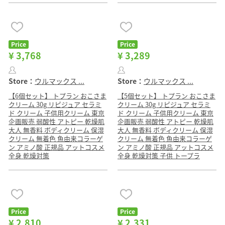
Price
Price
¥ 3,768
¥ 3,289
Store：
ウルマックス ...
Store：
ウルマックス ...
【6個セット】 トプラン おこさま
【5個セット】 トプラン おこさま
クリーム 30g リピジュア セラミ
クリーム 30g リピジュア セラミ
ド クリーム 子供用クリーム 東京
ド クリーム 子供用クリーム 東京
企画販売 弱酸性 アトピー 乾燥肌
企画販売 弱酸性 アトピー 乾燥肌
大人 無香料 ボディクリーム 保湿
大人 無香料 ボディクリーム 保湿
クリーム 無着色 魚由来コラーゲ
クリーム 無着色 魚由来コラーゲ
ン アミノ酸 正規品 アットコスメ
ン アミノ酸 正規品 アットコスメ
全身 乾燥対策
全身 乾燥対策 子供 トープラ
Price
Price
¥ 2,810
¥ 2,331