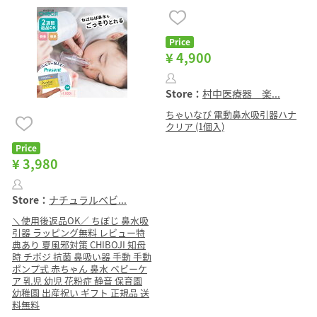
Price
¥ 4,900
Store：
村中医療器 楽...
ちゃいなび 電動鼻水吸引器ハナ
クリア (1個入)
Price
¥ 3,980
Store：
ナチュラルベビ...
＼使用後返品OK／ ちぼじ 鼻水吸
引器 ラッピング無料 レビュー特
典あり 夏風邪対策 CHIBOJI 知母
時 チボジ 抗菌 鼻吸い器 手動 手動
ポンプ式 赤ちゃん 鼻水 ベビーケ
ア 乳児 幼児 花粉症 静音 保育園
幼稚園 出産祝い ギフト 正規品 送
料無料