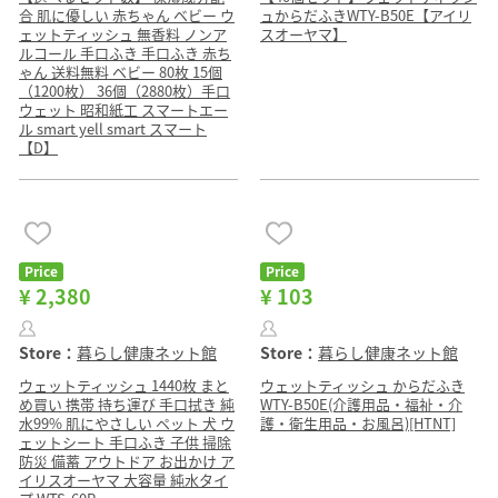
合 肌に優しい 赤ちゃん ベビー ウ
ュからだふきWTY-B50E【アイリ
ェットティッシュ 無香料 ノンア
スオーヤマ】
ルコール 手口ふき 手口ふき 赤ち
ゃん 送料無料 ベビー 80枚 15個
（1200枚） 36個（2880枚）手口
ウェット 昭和紙工 スマートエー
ル smart yell smart スマート
【D】
Price
Price
¥ 2,380
¥ 103
Store：
暮らし健康ネット館
Store：
暮らし健康ネット館
ウェットティッシュ 1440枚 まと
ウェットティッシュ からだふき
め買い 携帯 持ち運び 手口拭き 純
WTY-B50E(介護用品・福祉・介
水99% 肌にやさしい ペット 犬 ウ
護・衛生用品・お風呂)[HTNT]
ェットシート 手口ふき 子供 掃除
防災 備蓄 アウトドア お出かけ ア
イリスオーヤマ 大容量 純水タイ