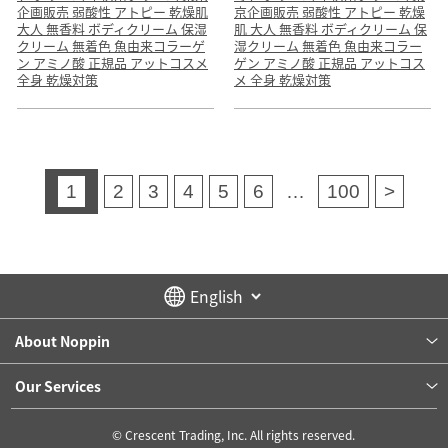
企画販売 弱酸性 アトピー 乾燥肌
京企画販売 弱酸性 アトピー 乾燥
大人 無香料 ボディクリーム 保湿
肌 大人 無香料 ボディクリーム 保
クリーム 無着色 魚由来コラーゲ
湿クリーム 無着色 魚由来コラー
ン アミノ酸 正規品 アットコスメ
ゲン アミノ酸 正規品 アットコス
全身 乾燥対策
メ 全身 乾燥対策
1
2
3
4
5
6
…
100
>
About Noppin
Our Services
© Crescent Trading, Inc. All rights reserved.