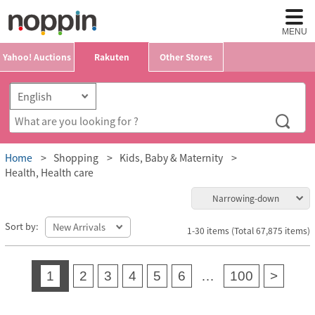
MENU
Yahoo! Auctions
Rakuten
Other Stores
Home
Shopping
Kids, Baby & Maternity
Health, Health care
Narrowing-down
Sort by:
1-30 items (Total 67,875 items)
1
2
3
4
5
6
…
100
>