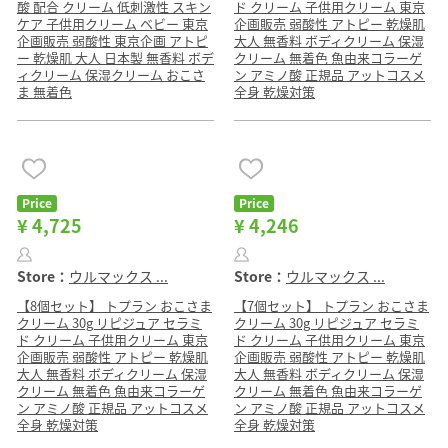
酸 配合 クリーム 低刺激性 スキン
ド クリーム 子供用クリーム 東京
ケア 子供用クリーム ベビー 東京
企画販売 弱酸性 アトピー 乾燥肌
企画販売 弱酸性 東京企画 アトピ
大人 無香料 ボディクリーム 保湿
ー 乾燥肌 大人 日本製 無香料 ボデ
クリーム 無着色 魚由来コラーゲ
ィクリーム 保湿クリーム おこさ
ン アミノ酸 正規品 アットコスメ
ま 無着色
全身 乾燥対策
Price
Price
¥ 4,725
¥ 4,246
Store：
ウルマックス ...
Store：
ウルマックス ...
【8個セット】 トプラン おこさま
【7個セット】 トプラン おこさま
クリーム 30g リピジュア セラミ
クリーム 30g リピジュア セラミ
ド クリーム 子供用クリーム 東京
ド クリーム 子供用クリーム 東京
企画販売 弱酸性 アトピー 乾燥肌
企画販売 弱酸性 アトピー 乾燥肌
大人 無香料 ボディクリーム 保湿
大人 無香料 ボディクリーム 保湿
クリーム 無着色 魚由来コラーゲ
クリーム 無着色 魚由来コラーゲ
ン アミノ酸 正規品 アットコスメ
ン アミノ酸 正規品 アットコスメ
全身 乾燥対策
全身 乾燥対策