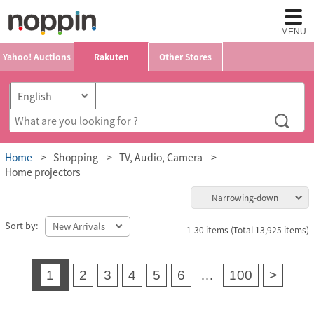
MENU
Yahoo! Auctions
Rakuten
Other Stores
Home
Shopping
TV, Audio, Camera
Home projectors
Narrowing-down
Sort by:
1-30 items (Total 13,925 items)
1
2
3
4
5
6
…
100
>