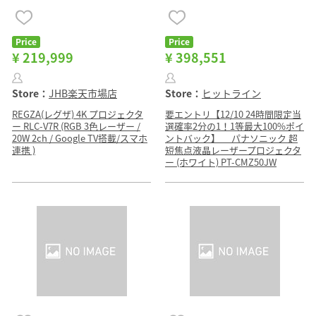
Price
Price
¥ 219,999
¥ 398,551
Store：
JHB楽天市場店
Store：
ヒットライン
REGZA(レグザ) 4K プロジェクタ
要エントリ【12/10 24時間限定当
ー RLC-V7R (RGB 3色レーザー /
選確率2分の1！1等最大100%ポイ
20W 2ch / Google TV搭載/スマホ
ントバック】 パナソニック 超
連携 )
短焦点液晶レーザープロジェクタ
ー (ホワイト) PT-CMZ50JW