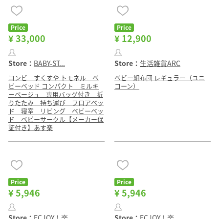
Price
Price
¥ 33,000
¥ 12,900
Store：
BABY-ST...
Store：
生活雑貨ARC
コンビ すくすや トモネル ベ
ベビー組布団 レギュラー（ユニ
ビーベッド コンパクト ミルキ
コーン）
ーベージュ 専用バッグ付き 折
りたたみ 持ち運び フロアベッ
ド 寝室 リビング ベビーベッ
ド ベビーサークル【メーカー保
証付き】あす楽
Price
Price
¥ 5,946
¥ 5,946
Store：
ECJOY！楽...
Store：
ECJOY！楽...