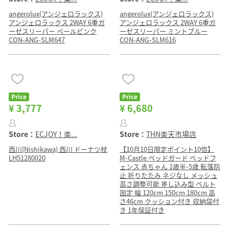
angerolux(アンジェロラックス)
angerolux(アンジェロラックス)
アンジェロラックス 2WAY 6重ガ
アンジェロラックス 2WAY 6重ガ
ーゼスリーパー ペールピンク
ーゼスリーパー ミントブルー
CON-ANG-SLM647
CON-ANG-SLM616
Price
Price
¥ 3,777
¥ 6,680
Store：
ECJOY！楽...
Store：
THN楽天市場店
西川(Nishikawa) 西川 ドーナツ枕
【10月10日限定ポイント10倍】
LH51280020
M-Castle ベッドガード ベッドフ
ェンス 赤ちゃん 1歳半-5歳 転落防
止 折りたたみ ネジなし メッシュ
高さ調整可能 差し込み型 ベルト
固定 幅 120cm 150cm 180cm 高
さ46cm クッション付き 収納袋付
き 1年保証付き