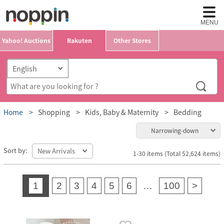
MENU
Yahoo! Auctions
Rakuten
Other Stores
Home
Shopping
Kids, Baby & Maternity
Bedding
Narrowing-down
Sort by:
1-30 items (Total 52,624 items)
1
2
3
4
5
6
…
100
>