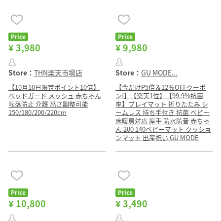
Price
Price
¥ 3,980
¥ 9,980
Store：
THN楽天市場店
Store：
GU MODE...
【10月10日限定ポイント10倍】
【今だけP5倍＆12％OFFクーポ
ベッドガード メッシュ 赤ちゃん
ン!】【楽天1位】【99.9%抗菌
転落防止 介護 高さ調整可能
率】プレイマット 折りたたみ シ
150/180/200/220cm
ームレス 持ち手付き 抗菌 ベビー
床暖房対応 厚手 防水防音 赤ちゃ
ん 200 140ベビーマット クッショ
ンマット 出産祝い GU MODE
Price
Price
¥ 10,800
¥ 3,490