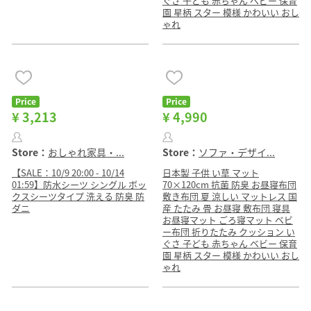
ぐさ 子ども 赤ちゃん ベビー 保育
園 星柄 スター 模様 かわいい おし
ゃれ
Price
Price
¥ 3,213
¥ 4,990
Store：
おしゃれ家具・...
Store：
ソファ・デザイ...
【SALE：10/9 20:00 - 10/14
日本製 子供 い草 マット
01:59】防水シーツ シングル ボッ
70×120cm 抗菌 防臭 お昼寝布団
クスシーツタイプ 洗える 防臭 防
敷き布団 夏 涼しい マットレス 国
ダニ
産 たたみ 畳 お昼寝 敷布団 寝具
お昼寝マット ごろ寝マット ベビ
ー布団 折りたたみ クッション い
ぐさ 子ども 赤ちゃん ベビー 保育
園 星柄 スター 模様 かわいい おし
ゃれ