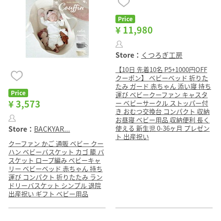
Price
¥ 11,980
Store：
くつろぎ工房
【10日 先着10名 P5+1000円OFF
クーポン】 ベビーベッド 折りた
たみ ガード 赤ちゃん 添い寝 持ち
Price
運び ベビークーファン キャスタ
¥ 3,573
ー ベビーサークル ストッパー付
き おむつ交換台 コンパクト 収納
お昼寝 ベビー用品 収納便利 長く
使える 新生児 0-36ヶ月 プレゼン
Store：
BACKYAR...
ト 出産祝い
クーファン かご 通販 ベビー クー
ハン ベビーバスケット カゴ 籠 バ
スケット ロープ編み ベビーキャ
リー ベビーベッド 赤ちゃん 持ち
運び コンパクト 折りたたみ ラン
ドリーバスケット シンプル 退院
出産祝い ギフト ベビー用品