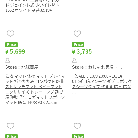
ド ジョイント式 ホワイト MH-
1552 ホワイト 品番:89194
Price
Price
¥ 5,699
¥ 3,735
Store：
地球問屋
Store：
おしゃれ家具・...
鉄棒 マット 体操 マット プレイマ
【SALE：10/9 20:00 - 10/14
ット 折りたたみ コンパクト 軽量
01:59】防水シーツ ダブル ボック
ストレッチマット ベビーマット
スシーツタイプ 洗える 防臭 防ダ
エクササイズ トレーニング 跳び
ニ
箱 運動 子供 ヨガマット スポーツ
マット 防音 140×90×2.5cm
Price
Price