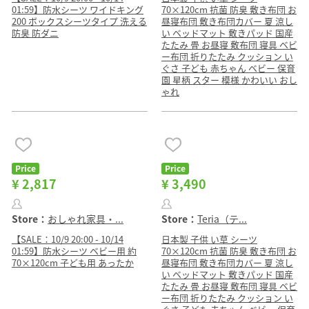
01:59】防水シーツ ワイドキング
70×120cm 抗菌 防臭 敷き布団 お
200 ボックスシーツタイプ 洗える
昼寝布団 敷き布団カバー 夏 涼し
防臭 防ダニ
い ベッドマット 敷きパッド 国産
たたみ 畳 お昼寝 敷布団 寝具 ベビ
ー布団 折りたたみ クッション い
ぐさ 子ども 赤ちゃん ベビー 保育
園 星柄 スター 模様 かわいい おし
ゃれ
Price
Price
¥ 2,817
¥ 3,490
Store：
おしゃれ家具・...
Store：
Teria（テ...
【SALE：10/9 20:00 - 10/14
日本製 子供 い草 シーツ
01:59】防水シーツ ベビー用 約
70×120cm 抗菌 防臭 敷き布団 お
70×120cm 子ども用 あったか
昼寝布団 敷き布団カバー 夏 涼し
い ベッドマット 敷きパッド 国産
たたみ 畳 お昼寝 敷布団 寝具 ベビ
ー布団 折りたたみ クッション い