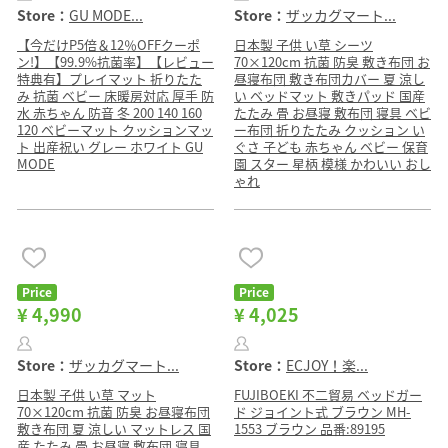
Store：
GU MODE...
Store：
ザッカグマート...
【今だけP5倍＆12％OFFクーポ
日本製 子供 い草 シーツ
ン!】【99.9%抗菌率】【レビュー
70×120cm 抗菌 防臭 敷き布団 お
特典有】プレイマット 折りたた
昼寝布団 敷き布団カバー 夏 涼し
み 抗菌 ベビー 床暖房対応 厚手 防
い ベッドマット 敷きパッド 国産
水 赤ちゃん 防音 冬 200 140 160
たたみ 畳 お昼寝 敷布団 寝具 ベビ
120 ベビーマット クッションマッ
ー布団 折りたたみ クッション い
ト 出産祝い グレー ホワイト GU
ぐさ 子ども 赤ちゃん ベビー 保育
MODE
園 スター 星柄 模様 かわいい おし
ゃれ
Price
Price
¥ 4,990
¥ 4,025
Store：
ザッカグマート...
Store：
ECJOY！楽...
日本製 子供 い草 マット
FUJIBOEKI 不二貿易 ベッドガー
70×120cm 抗菌 防臭 お昼寝布団
ド ジョイント式 ブラウン MH-
敷き布団 夏 涼しい マットレス 国
1553 ブラウン 品番:89195
産 たたみ 畳 お昼寝 敷布団 寝具