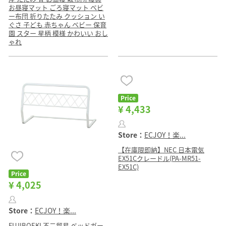
お昼寝マット ごろ寝マット ベビ
ー布団 折りたたみ クッション い
ぐさ 子ども 赤ちゃん ベビー 保育
園 スター 星柄 模様 かわいい おし
ゃれ
Price
¥ 4,433
Store：
ECJOY！楽...
【在庫限即納】NEC 日本電気
EX51Cクレードル(PA-MR51-
EX51C)
Price
¥ 4,025
Store：
ECJOY！楽...
FUJIBOEKI 不二貿易 ベッドガー