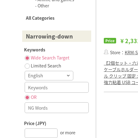
Other
All Categories
Narrowing-down
¥ 2,33
Price
Keywords
Store：
KRM-S
Wide Search Target
【2個セット・六
Limited Search
ケーブルホルダー L
ル クリップ 固定 
強力粘着 USB 
OR
Price (JPY)
or more