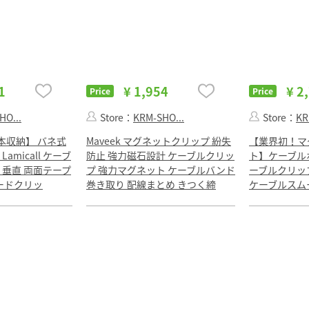
1
¥ 1,954
¥ 2
Price
Price
HO...
Store：
KRM-SHO...
Store：
KR
本収納】 バネ式
Maveek マグネットクリップ 紛失
【業界初！マ
amicall ケーブ
防止 強力磁石設計 ケーブルクリッ
ト】ケーブルホル
: 垂直 両面テープ
プ 強力マグネット ケーブルバンド
ーブルクリッ
コードクリッ
巻き取り 配線まとめ きつく締
ケーブルスム