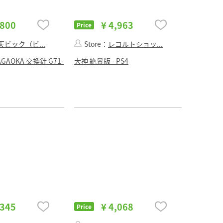
,800
¥ 4,963
Price
天ビック（ビ...
Store：
レコルトショッ...
AOKA 交換針 G71-
大神 絶景版 - PS4
,345
¥ 4,068
Price