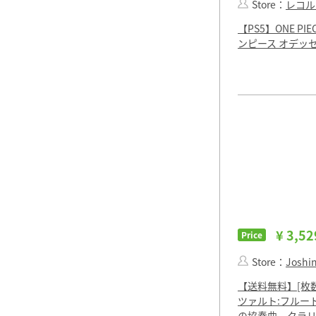
Store：
レコル
【PS5】ONE PIEC
ンピース オデッセ
¥ 3,52
Price
Store：
Joshin 
【送料無料】[枚数
ツァルト:フルー
の協奏曲、クラ