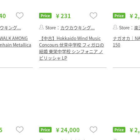
40
¥ 231
¥ 2
Price
Price
ウキング...
Store：
カウカウキング...
Store：
楽
WALK AMONG
【中古】Hokkaido Wind Music
ナガオカ｜NAG
mhain Metallica
Concours 伏見中学校 フィガロの
150
結婚 東栄中学校 シンフォニア ノ
ビリッシャ LP
5
¥ 24,000
¥ 2
Price
Price