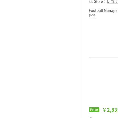
Store：
レコル
Football Manager
PS5
¥ 2,83
Price