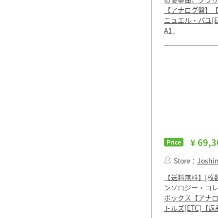
【アナログ盤】【
ニュエル・パユ[E
A】
¥ 69,3
Price
Store：
Joshin 
【送料無料】[枚数
ンソロジー・コレ
ボックス【アナロ
トルズ[ETC]【