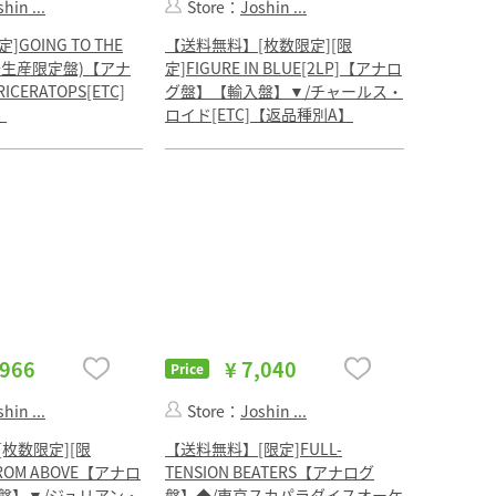
hin ...
Store：
Joshin ...
]GOING TO THE
【送料無料】[枚数限定][限
完全生産限定盤)【アナ
定]FIGURE IN BLUE[2LP]【アナロ
CERATOPS[ETC]
グ盤】【輸入盤】▼/チャールス・
】
ロイド[ETC]【返品種別A】
,966
¥ 7,040
Price
hin ...
Store：
Joshin ...
枚数限定][限
【送料無料】[限定]FULL-
FROM ABOVE【アナロ
TENSION BEATERS【アナログ
盤】▼/ジュリアン・
盤】◆/東京スカパラダイスオーケ