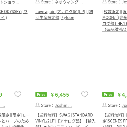
トショッ...
Store：
ネオウィング ...
Store：
Jos
E ODYSSEY ( ワ
Love again[アナログ盤 (LP)] [初
[枚数限定][限定
イ )
回生産限定盤] / globe
MOON/if(
ログ盤】◆/TRI
【返品種別A
9
¥ 6,455
¥ 4
Price
Price
...
Store：
Joshin ...
Store：
Jos
限定][限定]モー
【送料無料】SWAG [STANDARD
【送料無料】[
トとハープのため
VINYL/2LP]【アナログ盤】【輸入
定]SCENES 
リネット協奏曲
盤】▼/ジャスティン・ビーバー
グ盤】【輸入