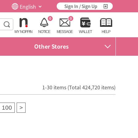
Sign In / Sign Up
0
0
MY NOPPIN
NOTICE
MESSAGE
WALLET
HELP
Other Stores
1-30 items (Total 424,720 items)
100
>