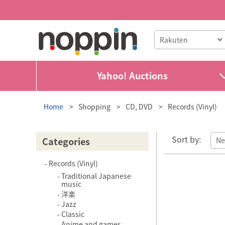
Yahoo! Auctions
Home
Shopping
CD, DVD
Records (Vinyl)
Sort by:
Categories
Records (Vinyl)
Traditional Japanese
music
洋楽
Jazz
Classic
Anime and games