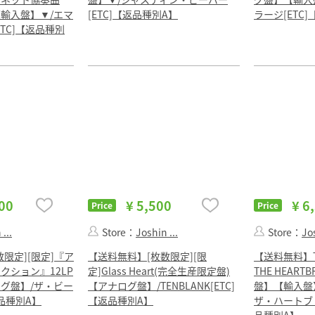
輸入盤】▼/エマ
[ETC]【返品種別A】
ラージ[ETC
TC]【返品種別
00
¥ 5,500
¥ 6
Price
Price
...
Store：
Joshin ...
Store：
Jos
限定][限定]『ア
【送料無料】[枚数限定][限
【送料無料】TO
クション』12LP
定]Glass Heart(完全生産限定盤)
THE HEART
グ盤】/ザ・ビー
【アナログ盤】/TENBLANK[ETC]
盤】【輸入盤
返品種別A】
【返品種別A】
ザ・ハートブレ