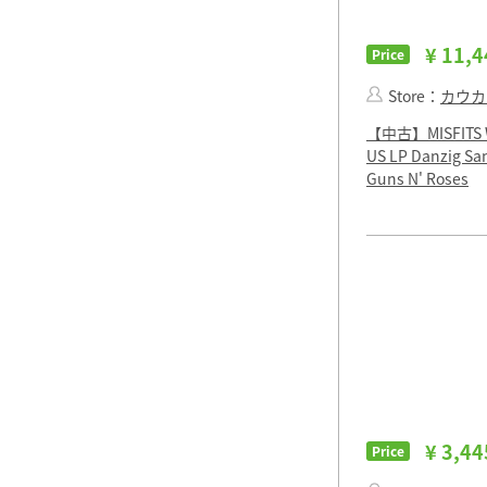
¥ 11,4
Price
Store：
カウカ
【中古】MISFITS 
US LP Danzig Sa
Guns N' Roses
¥ 3,44
Price