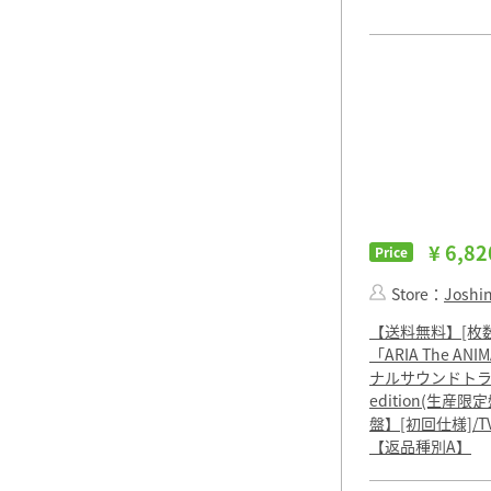
¥ 6,82
Price
Store：
Joshin 
【送料無料】[枚数
「ARIA The AN
ナルサウンドトラック
edition(生産
盤】[初回仕様]/T
【返品種別A】