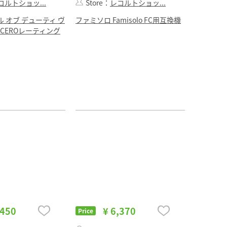
コルトショッ...
Store：
レコルトショッ...
ル オブ デューティ ヴ
ファミソロ Famisolo FC用互換機
CEROレーティング
,450
¥ 6,370
Price