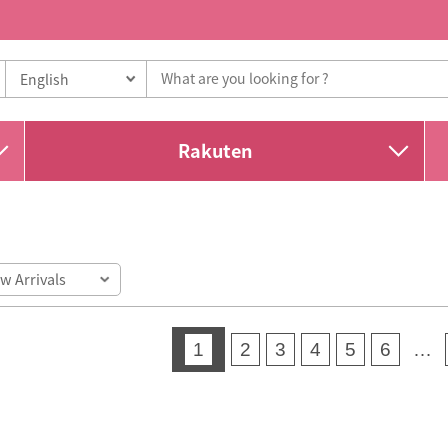
Rakuten
1
2
3
4
5
6
…