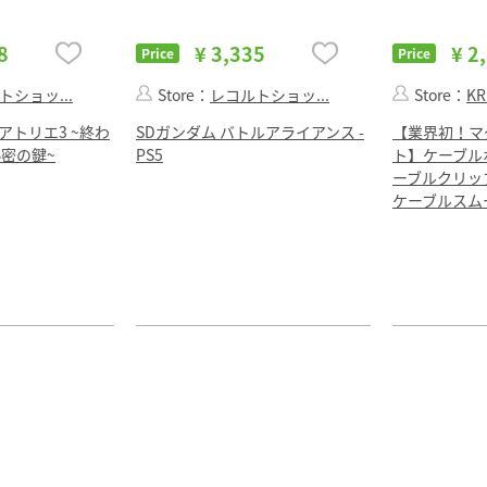
8
¥ 3,335
¥ 2
Price
Price
トショッ...
Store：
レコルトショッ...
Store：
KR
アトリエ3 ~終わ
SDガンダム バトルアライアンス -
【業界初！マ
密の鍵~
PS5
ト】ケーブルホル
ーブルクリッ
ケーブルスム