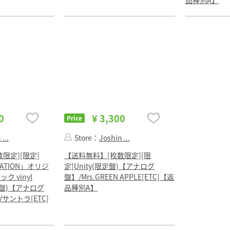
品種別A】
0
¥ 3,300
Price
...
Store：
Joshin ...
限定][限定]
【送料無料】[枚数限定][限
IMATION」オリジ
定]Unity(限定盤)【アナログ
 vinyl
盤】/Mrs.GREEN APPLE[ETC]【返
限定盤)【アナログ
品種別A】
Vサントラ[ETC]