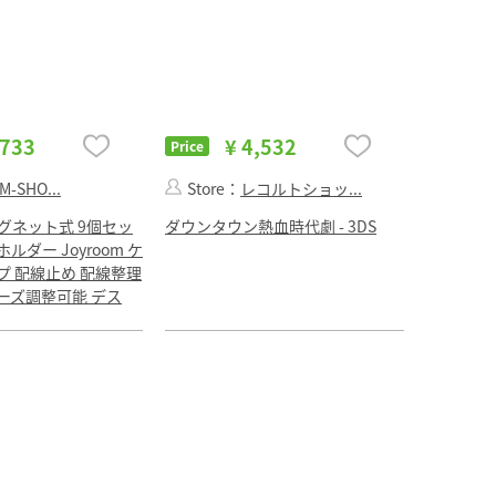
,733
¥ 4,532
Price
M-SHO...
Store：
レコルトショッ...
グネット式 9個セッ
ダウンタウン熱血時代劇 - 3DS
ダー Joyroom ケ
プ 配線止め 配線整理
ーズ調整可能 デス