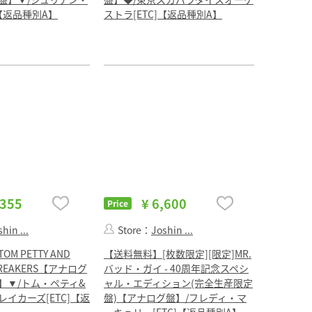
]【返品種別A】
ストラ[ETC]【返品種別A】
,355
¥ 6,600
Price
hin ...
Store：
Joshin ...
M PETTY AND
【送料無料】[枚数限定][限定]MR.
BREAKERS【アナログ
バッド・ガイ - 40周年記念スペシ
】▼/トム・ペティ&
ャル・エディション(完全生産限定
イカーズ[ETC]【返
盤)【アナログ盤】/フレディ・マ