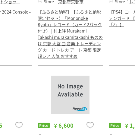
トショッ...
Store：
京都府京都市
Store：
レ
 2024 Console -
【ふるさと納税】【ふるさと納税
【PS4】コー
限定セット】『Mononoke
ァンガード 【
Kyoto』レコード（カード2パック
「Z」】
付き） | 村上隆 Murakami
Takashi murakamitakashi ものの
け 京都 大盤 曲 音楽 トレーディン
グ カード トレカ アート 京都 限定
超レア 人気 おすすめ
5
¥ 6,600
¥ 1
Price
Price