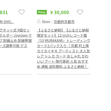
,831
¥ 30,000
Price
M-SHO...
Store：
京都府京都市
グネット式 9個セッ
【ふるさと納税】【ふるさと納税
ダー Joyroom ケ
限定セット】12 inchレコード盤
プ 配線止め 配線整理
『LV MURAKAMI』トレーディング
ーズ調整可能 デス
カード2パック入り［ 京都 村上隆
カイカイキキ アーティスト 大人気
レア トレカ カード おしゃれ かわ
いい アート 現代美術 人気 おすす
め 通販 送料無料 ふるさと納税 ］