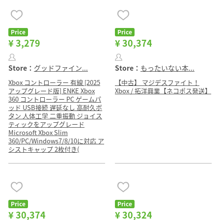
Price
Price
¥ 3,279
¥ 30,374
Store：
グッドファイン...
Store：
もったいない本...
Xbox コントローラー 有線 [2025
【中古】 マジデスファイト！
アップグレード版] ENKE Xbox
Xbox / 拓洋興業【ネコポス発送】
360 コントローラー PC ゲームパ
ッド USB接続 遅延なし 高耐久ボ
タン 人体工学 二重振動 ジョイス
ティックをアップグレード
Microsoft Xbox Slim
360/PC/Windows7/8/10に対応 ア
シストキャップ 2枚付き(
Price
Price
¥ 30,374
¥ 30,324