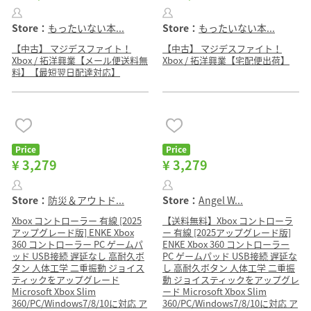
Store：
もったいない本...
Store：
もったいない本...
【中古】 マジデスファイト！
【中古】 マジデスファイト！
Xbox / 拓洋興業【メール便送料無
Xbox / 拓洋興業【宅配便出荷】
料】【最短翌日配達対応】
Price
Price
¥ 3,279
¥ 3,279
Store：
防災＆アウトド...
Store：
Angel W...
Xbox コントローラー 有線 [2025
【送料無料】Xbox コントローラ
アップグレード版] ENKE Xbox
ー 有線 [2025アップグレード版]
360 コントローラー PC ゲームパ
ENKE Xbox 360 コントローラー
ッド USB接続 遅延なし 高耐久ボ
PC ゲームパッド USB接続 遅延な
タン 人体工学 二重振動 ジョイス
し 高耐久ボタン 人体工学 二重振
ティックをアップグレード
動 ジョイスティックをアップグレ
Microsoft Xbox Slim
ード Microsoft Xbox Slim
360/PC/Windows7/8/10に対応 ア
360/PC/Windows7/8/10に対応 ア