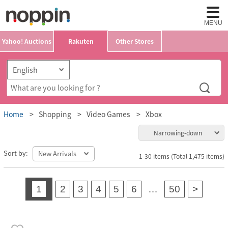
MENU
Yahoo! Auctions
Rakuten
Other Stores
Home
Shopping
Video Games
Xbox
Narrowing-down
Sort by:
1-30 items (Total 1,475 items)
1
2
3
4
5
6
…
50
>