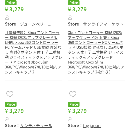
Price
Price
¥ 3,279
¥ 3,279
Store：
ジューンベリー...
Store：
サクライフマーケット
【送料無料】Xbox コントローラ
Xbox コントローラー 有線 [2025
ー 有線 [2025アップグレード版]
アップグレード版] ENKE Xbox
ENKE Xbox 360 コントローラー
360 コントローラー PC ゲームパ
PC ゲームパッド USB接続 遅延な
ッド USB接続 遅延なし 高耐久ボ
し 高耐久ボタン 人体工学 二重振
タン 人体工学 二重振動 ジョイス
動 ジョイスティックをアップグレ
ティックをアップグレード
ード Microsoft Xbox Slim
Microsoft Xbox Slim
360/PC/Windows7/8/10に対応 ア
360/PC/Windows7/8/10に対応 ア
シストキャップ 2
シストキャップ 2枚付き(
Price
Price
¥ 3,279
¥ 3,279
Store：
サンティチュール
Store：
toy japan