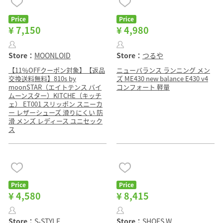
Price
Price
¥ 7,150
¥ 4,980
Store：
MOONLOID
Store：
つるや
【11％OFFクーポン対象】【返品
ニューバランス ランニング メン
交換送料無料】810s by
ズ ME430 new balance E430 v4
moonSTAR（エイトテンス バイ
コンフォート 軽量
ムーンスター）KITCHE（キッチ
ェ） ET001 スリッポン スニーカ
ー レザーシューズ 滑りにくい 防
滑 メンズ レディース ユニセック
ス
Price
Price
¥ 4,580
¥ 8,415
Store：
S-STYLE...
Store：
SHOES W...