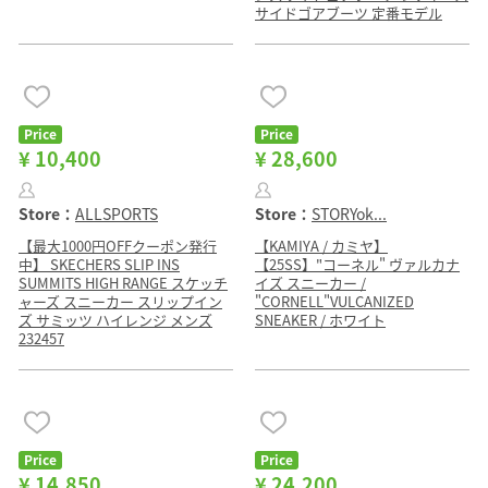
サイドゴアブーツ 定番モデル
Price
Price
¥ 10,400
¥ 28,600
Store：
ALLSPORTS
Store：
STORYok...
【最大1000円OFFクーポン発行
【KAMIYA / カミヤ】
中】 SKECHERS SLIP INS
【25SS】"コーネル" ヴァルカナ
SUMMITS HIGH RANGE スケッチ
イズ スニーカー /
ャーズ スニーカー スリップイン
"CORNELL"VULCANIZED
ズ サミッツ ハイレンジ メンズ
SNEAKER / ホワイト
232457
Price
Price
¥ 14,850
¥ 24,200