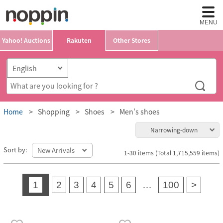
MENU
Yahoo! Auctions
Rakuten
Other Stores
Home
Shopping
Shoes
Men's shoes
Narrowing-down
Sort by:
1-30 items (Total 1,715,559 items)
1
2
3
4
5
6
…
100
>