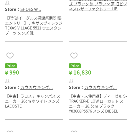
式 ブラック 黒 ブラウン 茶 旧ビジ
ネスレザーファクトリー LIB
Store：
SHOES W...
【P5倍!イーグルス感謝祭期間!要
エントリー】テキサスヴィレッジ
TEXAS VILLAGE 5521 ウエスタン
ブーツ メンズ 靴
Price
Price
¥ 990
¥ 16,830
Store：
カウカウキング...
Store：
カウカウキング...
【中古】ラコステ キャンパス ス
【中古・未使用品】ディーゼル S-
ニーカー 26cm ホワイト メンズ
TRACKER-D LOW ローカット ス
LACOSTE
ニーカー 28.5cm ブラック
Y03608P5576 メンズ DIESEL