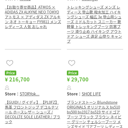
【お取り寄せ商品】ATMOS ×
トレッキングシューズ メンズ レ
ADIDAS ZX ALKYNE NEO TOKYO
ディース 登山靴 撥水加工 ハイキ
アトモス × アディダス ZX アルキ
ングシューズ 幅広 3e 登山用シュ
ン ネオ トーキョー FY9811 メンズ
ーズ ミドルカット スニーカー 靴
レディース 人気 おしゃれ
軽量 トレッキングブーツ 防寒ブ
ーツ 滑り止め ハイキング アウト
ドア シューズ 遠足 山登り キャン
プ
Price
Price
¥ 216,700
¥ 29,700
Store：
STORYok...
Store：
SHOE LIFE
【GUIDI / グイディ】 【PL0FZ】
ブランドストーン Blundstone
馬革 フロントジップ デコルテソ
ORIGINALS オリジナルス bs510
ール ホースレザー シューズ /
bs500 bs1917 bs519 サイドゴア
DECOLLTE SOLE LEATHER / ブラ
ブーツ ブラック ブラウン ネイビ
ック
ー グリーン チェルシーブーツ メ
ンズサイドゴアブーツ レディース