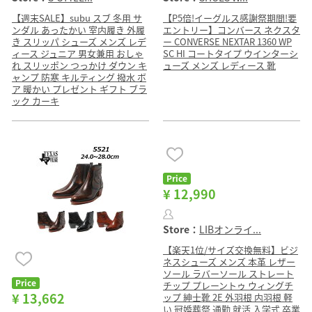
【週末SALE】subu スブ 冬用 サ
【P5倍!イーグルス感謝祭期間!要
ンダル あったかい 室内履き 外履
エントリー】コンバース ネクスタ
き スリッパ シューズ メンズ レデ
ー CONVERSE NEXTAR 1360 WP
ィース ジュニア 男女兼用 おしゃ
SC HI コートタイプ ウインターシ
れ スリッポン つっかけ ダウン キ
ューズ メンズ レディース 靴
ャンプ 防寒 キルティング 撥水 ボ
ア 暖かい プレゼント ギフト ブラ
ック カーキ
Price
¥ 12,990
Store：
LIBオンライ...
【楽天1位/サイズ交換無料】ビジ
ネスシューズ メンズ 本革 レザー
ソール ラバーソール ストレート
Price
チップ プレーントゥ ウィングチ
¥ 13,662
ップ 紳士靴 2E 外羽根 内羽根 軽
い 冠婚葬祭 通勤 就活 入学式 卒業