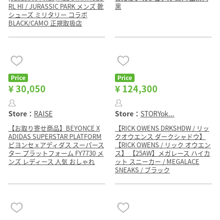
RL HI / JURASSIC PARK メンズ 靴
黒
シューズ ミリタリー コラボ
BLACK/CAMO 正規取扱店
Price
Price
¥ 30,050
¥ 124,300
Store：
RAISE
Store：
STORYok...
【お取り寄せ商品】BEYONCE X
【RICK OWENS DRKSHDW / リッ
ADIDAS SUPERSTAR PLATFORM
クオウエンス ダークシャドウ】
ビヨンセ x アディダス スーパース
【RICK OWENS / リック オウエン
ター プラットフォーム FY7730 メ
ス】 【25AW】メガレース ハイカ
ンズ レディース 人気 おしゃれ
ット スニーカー / MEGALACE
SNEAKS / ブラック