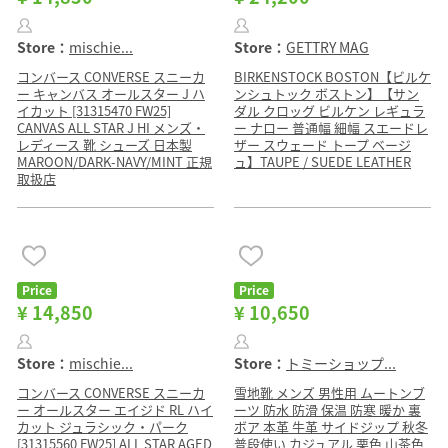
Store：
mischie...
Store：
GETTRY MAG
コンバース CONVERSE スニーカ
BIRKENSTOCK BOSTON【ビルケ
ー キャンバス オールスター J ハ
ンシュトック ボストン】【サン
イカット [31315470 FW25]
ダル クロッグ ビルケン レギュラ
CANVAS ALL STAR J HI メンズ・
ー ナロー 普通幅 細幅 スエードレ
レディース 靴 シューズ 日本製
ザー スウェード トープ ベージ
MAROON/DARK-NAVY/MINT 正規
ュ】TAUPE / SUEDE LEATHER
取扱店
Price
Price
¥ 14,850
¥ 10,650
Store：
mischie...
Store：
トミーショップ...
コンバース CONVERSE スニーカ
雪地靴 メンズ 男性用 ムートンブ
ー オールスター エイジド RL ハイ
ーツ 防水 防滑 保温 防寒 暖か 裏
カット ジュラシック・パーク
ボア 本革 牛革 サイドジップ 秋冬
[31315560 FW25] ALL STAR AGED
普段使い カジュアル 栗色 山茶色