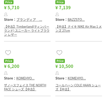
Price
Price
¥ 5,710
¥ 7,139
Store：
ブランディア ...
Store：
BAZZSTO...
【中古】Timberland(ティンバー
【中古】ナイキ NIKE Air Max 1 メ
ランド) スニーカー ライトブラウ
ンズ 27cm
ン レザー
Price
Price
¥ 6,200
¥ 10,500
Store：
KOMEHYO...
Store：
KOMEHYO...
ザノースフェイス THE NORTH
コールハーン COLE HAAN シュー
FACE シューズ【中古】
ズ【中古】