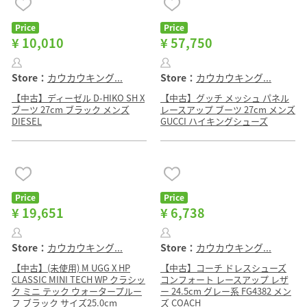
Price
Price
¥ 10,010
¥ 57,750
Store：
カウカウキング...
Store：
カウカウキング...
【中古】ディーゼル D-HIKO SH X
【中古】グッチ メッシュ パネル
ブーツ 27cm ブラック メンズ
レースアップ ブーツ 27cm メンズ
DIESEL
GUCCI ハイキングシューズ
Price
Price
¥ 19,651
¥ 6,738
Store：
カウカウキング...
Store：
カウカウキング...
【中古】(未使用) M UGG X HP
【中古】コーチ ドレスシューズ
CLASSIC MINI TECH WP クラシッ
コンフォート レースアップ レザ
ク ミニ テック ウォータープルー
ー 24.5cm グレー系 FG4382 メン
フ ブラック サイズ25.0cm
ズ COACH