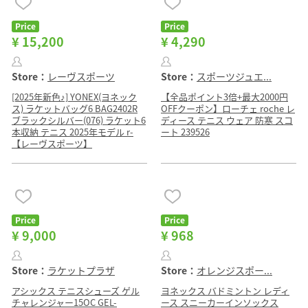
Price
Price
¥ 15,200
¥ 4,290
Store：
レーヴスポーツ
Store：
スポーツジュエ...
[2025年新色♪] YONEX(ヨネック
【全品ポイント3倍+最大2000円
ス) ラケットバッグ6 BAG2402R
OFFクーポン】ローチェ roche レ
ブラックシルバー(076) ラケット6
ディース テニス ウェア 防寒 スコ
本収納 テニス 2025年モデル r-
ート 239526
【レーヴスポーツ】
Price
Price
¥ 9,000
¥ 968
Store：
ラケットプラザ
Store：
オレンジスポー...
アシックス テニスシューズ ゲル
ヨネックス バドミントン レディ
チャレンジャー15OC GEL-
ース スニーカーインソックス