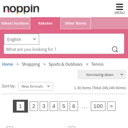
MENU
Yahoo! Auctions
Rakuten
Other Stores
Home
Shopping
Sports & Outdoors
Tennis
Narrowing-down
Sort by:
1-30 items (Total 246,146 items)
1
2
3
4
5
6
…
100
>