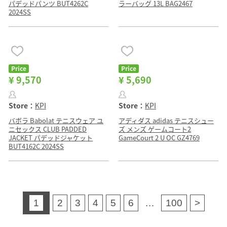
パデッドパンツ BUT4262C
ラーバッグ 13L BAG2467
2024SS
Price
Price
¥ 9,570
¥ 5,690
Store：
KPI
Store：
KPI
バボラ Babolat テニスウェア ユ
アディダス adidas テニスシュー
ニセックス CLUB PADDED
ズ メンズ ゲームコート2
JACKET パデッドジャケット
GameCourt 2 U OC GZ4769
BUT4162C 2024SS
1
2
3
4
5
6
…
100
>