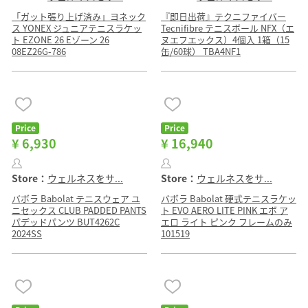
「ガット張り上げ済み」ヨネック
『即日出荷』テクニファイバー
ス YONEX ジュニアテニスラケッ
Tecnifibre テニスボール NFX（エ
ト EZONE 26 Eゾーン 26
ヌエフエックス）4個入 1箱（15
08EZ26G-786
缶/60球） TBA4NF1
Price
Price
¥ 6,930
¥ 16,940
Store：
ウェルネスをサ...
Store：
ウェルネスをサ...
バボラ Babolat テニスウェア ユ
バボラ Babolat 硬式テニスラケッ
ニセックス CLUB PADDED PANTS
ト EVO AERO LITE PINK エボ ア
パデッドパンツ BUT4262C
エロ ライト ピンク フレームのみ
2024SS
101519