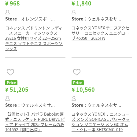
¥ 968
¥ 1,840
Store：
オレンジスポー...
Store：
ウェルネスをサ...
ヨネックス バドミントン レディ
ヨネックス YONEX テニスアクセ
ース スニーカーインソックス
サリー ユニセックス ユニグロー
29216 女性用 サイズ 22〜25cm
ブ 45050 2025FW
テニス ソフトテニス スポーツソ
ックス
Price
Price
¥ 51,205
¥ 10,560
Store：
ウェルネスをサ...
Store：
ウェルネスをサ...
【2個セット】バボラ Babolat 硬
ヨネックス YONEX テニスシュー
式テニスラケット PURE DRIVE ピ
ズ メンズ SONICAGE パワークッ
ュア ドライブ 2025 フレームのみ
ション ソニケージ メン GC オム
101552『即日出荷』
ニ・クレー用 SHTSCMG-019