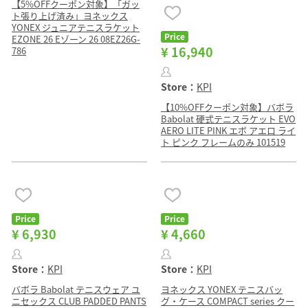
【5%OFFクーポン対象】「ガッ
ト張り上げ済み」ヨネックス
YONEX ジュニアテニスラケット
Price
EZONE 26 Eゾーン 26 08EZ26G-
¥ 16,940
786
Store：
KPI
【10%OFFクーポン対象】バボラ
Babolat 硬式テニスラケット EVO
AERO LITE PINK エボ アエロ ライ
ト ピンク フレームのみ 101519
Price
Price
¥ 6,930
¥ 4,660
Store：
KPI
Store：
KPI
バボラ Babolat テニスウェア ユ
ヨネックス YONEX テニスバッ
ニセックス CLUB PADDED PANTS
グ・ケース COMPACT series クー