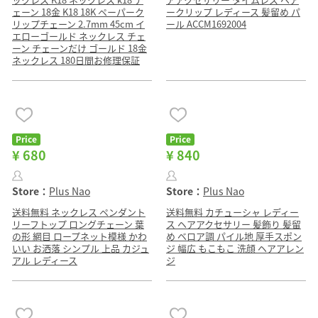
ェーン 18金 K18 18K ペーパーク
ークリップ レディース 髪留め パ
リップチェーン 2.7mm 45cm イ
ール ACCM1692004
エローゴールド ネックレス チェ
ーン チェーンだけ ゴールド 18金
ネックレス 180日間お修理保証
Price
Price
¥ 680
¥ 840
Store：
Plus Nao
Store：
Plus Nao
送料無料 ネックレス ペンダント
送料無料 カチューシャ レディー
リーフトップ ロングチェーン 葉
ス ヘアアクセサリー 髪飾り 髪留
の形 網目 ロープネット模様 かわ
め ベロア調 パイル地 厚手スポン
いい お洒落 シンプル 上品 カジュ
ジ 幅広 もこもこ 洗顔 ヘアアレン
アル レディース
ジ