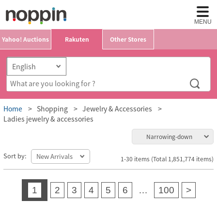
MENU
Yahoo! Auctions
Rakuten
Other Stores
Home
Shopping
Jewelry & Accessories
Ladies jewelry & accessories
Narrowing-down
Sort by:
1-30 items (Total 1,851,774 items)
1
2
3
4
5
6
…
100
>