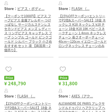
Store：
ピアス・ボディ...
Store：
FLASH （...
【クーポンで1000円】ピアス フ
【15%OFFクーポン+エントリー
ープピアス 金属アレルギー つけ
でP2倍&スーパーSALE】18金 ネ
っぱなし サージカルステンレス
ックレス K18 ネックレス k18 チ
セカンドピアス メンズ レディー
ェーン 18金 K18 18K ベビースネ
ス リングピアス キャッチレス フ
ークチェーン 1.4mm ネックレス
ープ シンプル ゴールド ピンクゴ
チェーン 長さオーダーチェーン
ールド シルバー ブラック 小さめ
40cm〜120cm イエローゴールド
おすすめ セット 凛 【両耳用・2
ロングネックレス チェーンのみ
個売り】
Price
Price
¥ 248,790
¥ 31,800
Store：
FLASH （...
Store：
AXES（アク...
【15%OFFクーポン+エントリー
ALEXANDRE DE PARIS アレクサ
でP2倍&スーパーSALE】18金 ネ
ンドルドゥパリ ヘアクリップ ヘ
ックレス K18 ネックレス k18 チ
アアクセサリー タイムレス ヘア