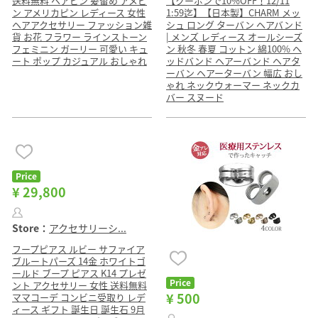
送料無料 ヘアピン 髪留め アメピ
【クーポンで10%OFF！12/11
ン アメリカピン レディース 女性
1:59迄】【日本製】CHARM メッ
ヘアアクセサリー ファッション雑
シュ ロング ターバン ヘアバンド
貨 お花 フラワー ラインストーン
| メンズ レディース オールシーズ
フェミニン ガーリー 可愛い キュ
ン 秋冬 春夏 コットン 綿100% ヘ
ート ポップ カジュアル おしゃれ
ッドバンド ヘアーバンド ヘアタ
ーバン ヘアーターバン 幅広 おし
ゃれ ネックウォーマー ネックカ
バー スヌード
Price
¥ 29,800
Store：
アクセサリーシ...
フープピアス ルビー サファイア
ブルートパーズ 14金 ホワイトゴ
ールド ブープ ピアス K14 プレゼ
Price
ント アクセサリー 女性 送料無料
¥ 500
ママコーデ コンビニ受取り レデ
ィース ギフト 誕生日 誕生石 9月