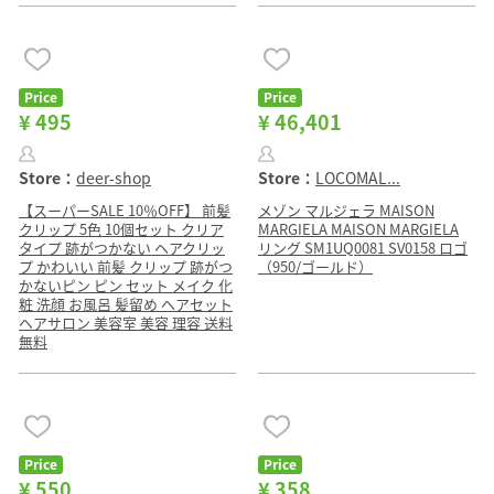
Price
Price
¥ 495
¥ 46,401
Store：
deer-shop
Store：
LOCOMAL...
【スーパーSALE 10％OFF】 前髪
メゾン マルジェラ MAISON
クリップ 5色 10個セット クリア
MARGIELA MAISON MARGIELA
タイプ 跡がつかない ヘアクリッ
リング SM1UQ0081 SV0158 ロゴ
プ かわいい 前髪 クリップ 跡がつ
（950/ゴールド）
かないピン ピン セット メイク 化
粧 洗顔 お風呂 髪留め ヘアセット
ヘアサロン 美容室 美容 理容 送料
無料
Price
Price
¥ 550
¥ 358