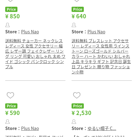
Price
Price
¥ 850
¥ 640
Store：
Plus Nao
Store：
Plus Nao
送料無料 チョーカー ネックレス
送料無料 ブレスレット アクセサ
レディース 女性 アクセサリー 幅
リー レディース 女性用 ラインス
広 レザー調 フェイクレザー リン
トーン ローズゴールド シルバー
グ リング 可愛い おしゃれ 太め ワ
カラー ハート かわいい おしゃれ
イド ゴシック パンクロック シン
上品 キラキラ ギフト 記念日 誕生
プル
日 プレゼント 贈り物 ファッショ
ン小物
Price
Price
¥ 590
¥ 2,530
Store：
Plus Nao
Store：
ゆるい帽子 C...