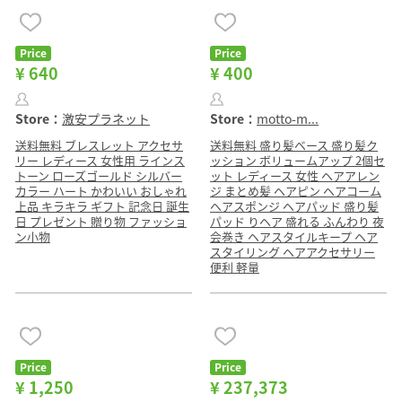
Price
Price
¥ 640
¥ 400
Store：
激安プラネット
Store：
motto-m...
送料無料 ブレスレット アクセサ
送料無料 盛り髪ベース 盛り髪ク
リー レディース 女性用 ラインス
ッション ボリュームアップ 2個セ
トーン ローズゴールド シルバー
ット レディース 女性 ヘアアレン
カラー ハート かわいい おしゃれ
ジ まとめ髪 ヘアピン ヘアコーム
上品 キラキラ ギフト 記念日 誕生
ヘアスポンジ ヘアパッド 盛り髪
日 プレゼント 贈り物 ファッショ
パッド りヘア 盛れる ふんわり 夜
ン小物
会巻き ヘアスタイルキープ ヘア
スタイリング ヘアアクセサリー
便利 軽量
Price
Price
¥ 1,250
¥ 237,373