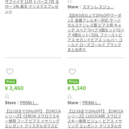
サファイヤ 11月 トパーズ 7月 る
びー 14k 楽天 クリスマスプレゼ
Store：
ステンレスジュ...
ント
【店内3点以上で20％OFFクーポ
ン】金属アレルギー対応 サージ
カルステンレス製 ピアス用 キャ
ッチ スペア (3ペア 6個セット)(2ペ
ア 4個セット) 316L ファーストピ
アス セカンドピアス シルバー ゴ
ールド ローズゴールド ブラック
まとめ売り
Price
Price
¥ 3,460
¥ 5,340
Store：
PRIMA L...
Store：
PRIMA L...
【12/18まで10％OFF】【CHICCA
【12/18まで10％OFF】【CHICCA
シリーズ】CERCHI スワロフスキ
シリーズ】LUCCICARE スワロフ
ー使用 フープ ピアス イヤリング
スキー使用 ビジュー ピアス イヤ
エレガント クリスタルガラスピ
リング エレガント クリスタルガ