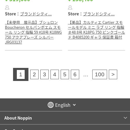
Store：
ブランドシティ...
Store：
ブランドシティ...
【未使用 展示品】ブシュロン
【美品】カルティエ Cartier スモ
Boucheron セルパンボエム スモ
ールモデル ミニ ラブ リング 指輪
ール リング 指輪 59 #18号 K18WG
＃48 8号 K18PG 750 ピンクゴール
750 アクアプレーズ シルバー
ド B4085200 ギャラ 保証書 箱付
JRG03137
1
2
3
4
5
6
…
100
>
About Noppin