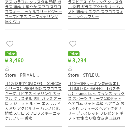
アス カラフル クリスタル 透明 ガ
ラスピアス イヤリング クリスタ
ラス 結婚式 華やか スワロ スワロ
ル 透明 ガラス アクセサリー ハレ
フスキー ニッケルフリービジュー
ノヒ 結婚式 スワロ スワロフスキ
フープピアス フープイヤリング
ー ニッケルフリー
痛くない
Price
Price
¥ 3,460
¥ 3,234
Store：
PRIMA L...
Store：
STYLE U...
【12/18まで10％OFF】【CHICCA
【10%OFFクーポン先着限定】
シリーズ】PROFUMO スワロフス
【LIMITED30%OFF】【パステ
キー使用 ピアス イヤリング カラ
ル】France Luxe フランス ラック
フル クリスタル 透明 ガラス オー
ス スポーツ チューブ 5本セット
ロラ ジェット ルビー エメラルド
ヘアゴム セット 高級 ヘアゴム お
大ぶり アクセサリー ハレノヒ 結
しゃれ レディース ヘアアクセサ
婚式 スワロ スワロフスキー ニッ
リー ブレスレット プレゼント ギ
ケルフリー 香水
フト 女性 贈り物 女友達 正規品