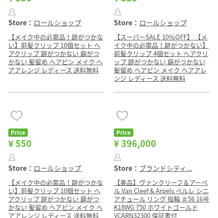
Store：
ロールショップ
Store：
ロールショップ
【メイク中の必需品！跡がつかな
【スーパーSALE 10％OFF】 【メ
い】前髪クリップ 10個セット ヘ
イク中の必需品！跡がつかない】
アクリップ 跡がつかない 癖がつ
前髪クリップ 4個セット ヘアクリ
かない 髪留め ヘアピン メイク ヘ
ップ 跡がつかない 癖がつかない
アアレンジ レディース 送料無料
髪留め ヘアピン メイク ヘアアレ
ンジ レディース 送料無料
Price
Price
¥ 550
¥ 396,000
Store：
ロールショップ
Store：
ブランドシティ...
【メイク中の必需品！跡がつかな
【美品】ヴァンクリーフ＆アーペ
い】前髪クリップ 10個セット ヘ
ル Van Cleef & Arpels ペルレ シニ
アクリップ 跡がつかない 癖がつ
アチュール リング 指輪 ＃56 16号
かない 髪留め ヘアピン メイク ヘ
K18WG 750 ホワイトゴールド
アアレンジ レディース 送料無料
VCARN32300 保証書付