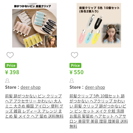
Price
Price
¥ 398
¥ 550
Store：
deer-shop
Store：
deer-shop
前髪 跡がつかない ピン クリップ
前髪クリップ 5色 10個セット 跡
ヘア アクセサリー かわいい 大人
がつかない ヘアクリップ かわい
ミニ 大きめ 韓国 アイロン 便利 グ
い 前髪 クリップ 跡がつかないピ
ッズ 雑貨 レディース アレンジ ま
ン ピン セット メイク 化粧 洗顔
とめ 髪 メイク ヘア 留め 送料無料
お風呂 髪留め ヘアセット ヘアサ
ロン 美容室 美容 理容 理美容 送料
無料