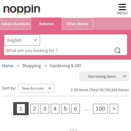
MENU
Yahoo! Auctions
Rakuten
Other Stores
Home
Shopping
Gardening & DIY
Narrowing-down
Sort by:
1-30 items (Total 58,790,944 items)
1
2
3
4
5
6
…
100
>