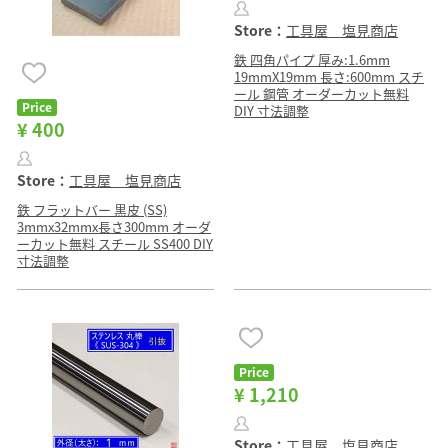
Store：
工具屋 塩見商店
鉄 四角パイプ 厚み:1.6mm
19mmX19mm 長さ:600mm スチ
ール 鋼管 オーダーカット無料
Price
DIY 寸法調整
¥ 400
Store：
工具屋 塩見商店
鉄 フラットバー 黒皮 (SS)
3mmx32mmx長さ300mm オーダ
ーカット無料 スチール SS400 DIY
寸法調整
Price
¥ 1,210
Store：
工具屋 塩見商店