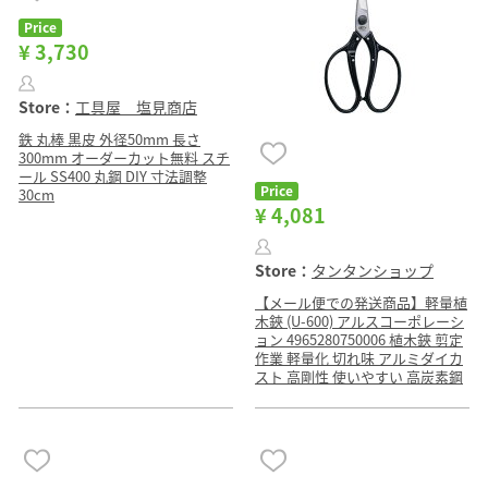
Price
¥ 3,730
Store：
工具屋 塩見商店
鉄 丸棒 黒皮 外径50mm 長さ
300mm オーダーカット無料 スチ
ール SS400 丸鋼 DIY 寸法調整
Price
30cm
¥ 4,081
Store：
タンタンショップ
【メール便での発送商品】軽量植
木鋏 (U-600) アルスコーポレーシ
ョン 4965280750006 植木鋏 剪定
作業 軽量化 切れ味 アルミダイカ
スト 高剛性 使いやすい 高炭素鋼