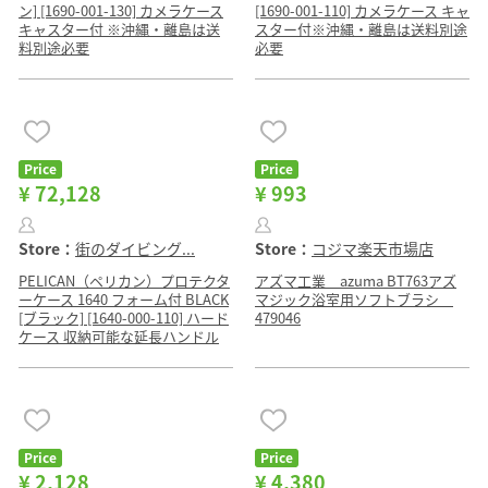
ン] [1690-001-130] カメラケース
[1690-001-110] カメラケース キャ
キャスター付 ※沖縄・離島は送
スター付※沖縄・離島は送料別途
料別途必要
必要
Price
Price
¥ 72,128
¥ 993
Store：
街のダイビング...
Store：
コジマ楽天市場店
PELICAN（ペリカン）プロテクタ
アズマ工業 azuma BT763アズ
ーケース 1640 フォーム付 BLACK
マジック浴室用ソフトブラシ
[ブラック] [1640-000-110] ハード
479046
ケース 収納可能な延長ハンドル
Price
Price
¥ 2,128
¥ 4,380