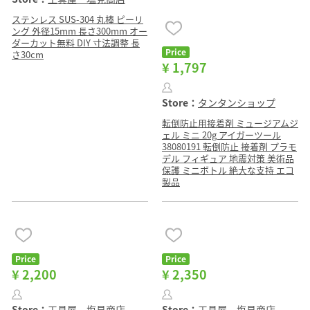
ステンレス SUS-304 丸棒 ピーリ
ング 外径15mm 長さ300mm オー
ダーカット無料 DIY 寸法調整 長
Price
さ30cm
¥ 1,797
Store：
タンタンショップ
転倒防止用接着剤 ミュージアムジ
ェル ミニ 20g アイガーツール
38080191 転倒防止 接着剤 プラモ
デル フィギュア 地震対策 美術品
保護 ミニボトル 絶大な支持 エコ
製品
Price
Price
¥ 2,200
¥ 2,350
Store：
工具屋 塩見商店
Store：
工具屋 塩見商店