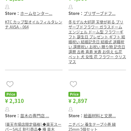
Store：
ホームセンター...
Store：
プリザーブドフ...
KTC カップ型オイルフィルタレン
冬モデル大好評 天使が祈る プリ
チ AVSA－064
ザーブドフラワー ガラスドーム
エンジェル ドーム型 フラワーギ
フト 誕生日 プレゼント ギフト 結
婚祝い 結婚記念日 結婚式 退職祝
い 還暦祝い お祝い 贈り物 記念日
還暦 古希 喜寿 米寿 お供え 仏花
ペット 犬 女性 花 フラワー クリス
マス
Price
Price
¥ 2,310
¥ 2,897
Store：
苗木の専門店 ...
Store：
絵画材料と文房...
[楽天市場店限定価格] ◆楽天スー
ニチバン 養生テープ小巻 緑
パーSALE 割引商品◆ 椿 苗木
25mm 5個セット