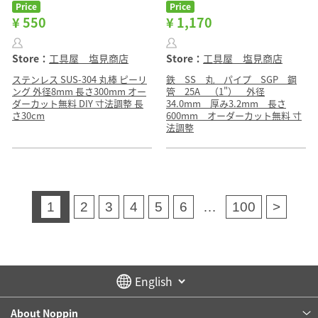
Price
Price
¥ 550
¥ 1,170
Store：
工具屋 塩見商店
Store：
工具屋 塩見商店
ステンレス SUS-304 丸棒 ピーリ
鉄 SS 丸 パイプ SGP 鋼
ング 外径8mm 長さ300mm オー
管 25A （1"） 外径
ダーカット無料 DIY 寸法調整 長
34.0mm 厚み3.2mm 長さ
さ30cm
600mm オーダーカット無料 寸
法調整
1
2
3
4
5
6
…
100
>
About Noppin