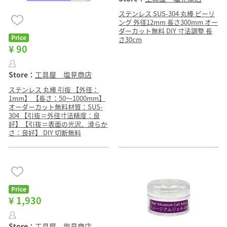
ステンレス SUS-304 丸棒 ピーリ
ング 外径12mm 長さ300mm オー
ダーカット無料 DIY 寸法調整 長
Price
さ30cm
¥ 90
Store：
工具屋 塩見商店
ステンレス 丸棒 引抜 【外径：
1mm】 【長さ：50〜1000mm】
オーダーカット無料材質：SUS-
304 【引抜＝外径寸法精度：良
好】【引抜＝表面の光沢、滑らか
さ：良好】 DIY 切断無料
Price
¥ 1,930
Store：
工具屋 塩見商店