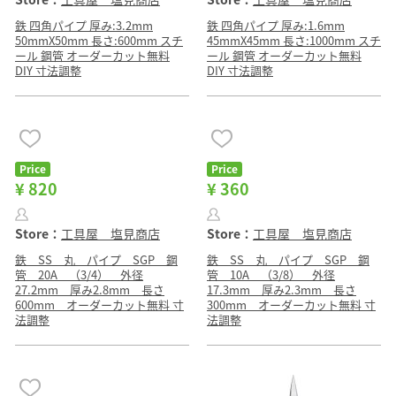
鉄 四角パイプ 厚み:3.2mm
鉄 四角パイプ 厚み:1.6mm
50mmX50mm 長さ:600mm スチ
45mmX45mm 長さ:1000mm スチ
ール 鋼管 オーダーカット無料
ール 鋼管 オーダーカット無料
DIY 寸法調整
DIY 寸法調整
Price
Price
¥ 820
¥ 360
Store：
工具屋 塩見商店
Store：
工具屋 塩見商店
鉄 SS 丸 パイプ SGP 鋼
鉄 SS 丸 パイプ SGP 鋼
管 20A （3/4） 外径
管 10A （3/8） 外径
27.2mm 厚み2.8mm 長さ
17.3mm 厚み2.3mm 長さ
600mm オーダーカット無料 寸
300mm オーダーカット無料 寸
法調整
法調整